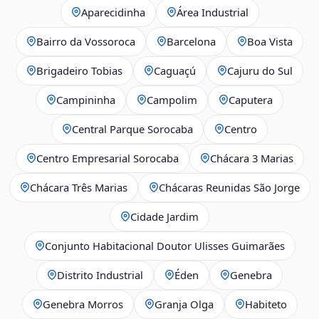
Aparecidinha
Área Industrial
Bairro da Vossoroca
Barcelona
Boa Vista
Brigadeiro Tobias
Caguaçú
Cajuru do Sul
Campininha
Campolim
Caputera
Central Parque Sorocaba
Centro
Centro Empresarial Sorocaba
Chácara 3 Marias
Chácara Três Marias
Chácaras Reunidas São Jorge
Cidade Jardim
Conjunto Habitacional Doutor Ulisses Guimarães
Distrito Industrial
Éden
Genebra
Genebra Morros
Granja Olga
Habiteto