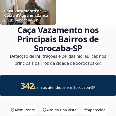
Caça Vazamento de
Caixa d'Água em Santa
Cruz, Sorocaba‑SP
Caça Vazamento nos
Principais Bairros de
Sorocaba‑SP
Detecção de infiltrações e perdas hidráulicas nos
principais bairros da cidade de Sorocaba‑SP.
342
bairros atendidos em Sorocaba-SP
Além Ponte
Alto da Boa Vista
Aparecida