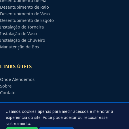
Desentupimento de Pia
Desentupimento de Ralo
Desentupimento de Vaso
Desentupimento de Esgoto
Instalação de Torneira
Instalação de Vaso
Instalação de Chuveiro
Manutenção de Box
LINKS ÚTEIS
Onde Atendemos
Sobre
Contato
CONTATO
Usamos cookies apenas para medir acessos e melhorar a
experiência do site. Você pode aceitar ou recusar esse
rastreamento.
Atendimento em
Sorocaba
-
SP
e regiões parceiras