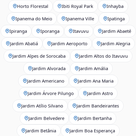
Horto Florestal
Ibiti Royal Park
Inhayba
Ipanema do Meio
Ipanema Ville
Ipatinga
Ipiranga
Iporanga
Itavuvu
Jardim Abaeté
Jardim Abatiá
Jardim Aeroporto
Jardim Alegria
Jardim Alpes de Sorocaba
Jardim Altos do Itavuvu
Jardim Alvorada
Jardim Amália
Jardim Americano
Jardim Ana Maria
Jardim Árvore Pilungo
Jardim Astro
Jardim Atílio Silvano
Jardim Bandeirantes
Jardim Belvedere
Jardim Bertanha
Jardim Betânia
Jardim Boa Esperança