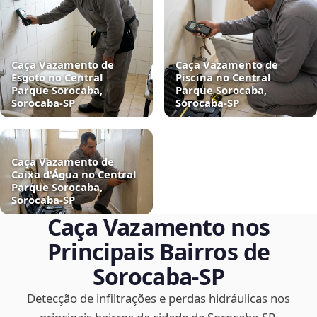
Caça Vazamento de
Caça Vazamento de
Esgoto no Central
Piscina no Central
Parque Sorocaba,
Parque Sorocaba,
Sorocaba‑SP
Sorocaba‑SP
Caça Vazamento de
Caixa d'Água no Central
Parque Sorocaba,
Sorocaba‑SP
Caça Vazamento nos
Principais Bairros de
Sorocaba‑SP
Detecção de infiltrações e perdas hidráulicas nos