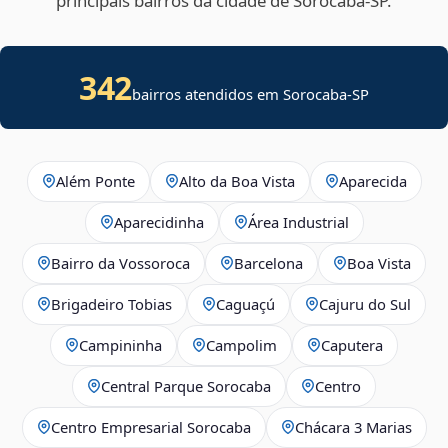
principais bairros da cidade de Sorocaba‑SP.
342
bairros atendidos em Sorocaba-SP
Além Ponte
Alto da Boa Vista
Aparecida
Aparecidinha
Área Industrial
Bairro da Vossoroca
Barcelona
Boa Vista
Brigadeiro Tobias
Caguaçú
Cajuru do Sul
Campininha
Campolim
Caputera
Central Parque Sorocaba
Centro
Centro Empresarial Sorocaba
Chácara 3 Marias