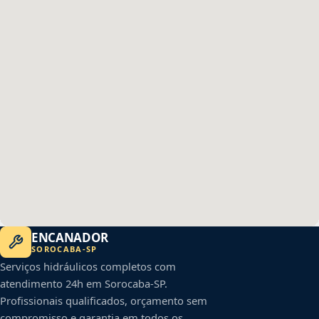
ENCANADOR
SOROCABA
-
SP
Serviços hidráulicos completos com
atendimento 24h em
Sorocaba
-
SP
.
Profissionais qualificados, orçamento sem
compromisso e garantia em todos os