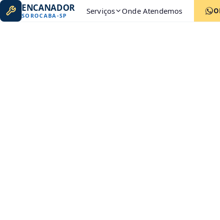
ENCANADOR
Serviços
Onde Atendemos
O
SOROCABA
-
SP