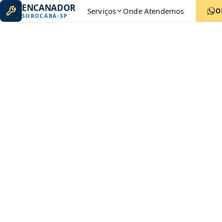
ENCANADOR
Serviços
Onde Atendemos
O
SOROCABA
-
SP