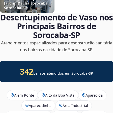
Jardim Dacha Sorocaba,
Sorocaba‑SP
Desentupimento de Vaso nos
Principais Bairros de
Sorocaba‑SP
Atendimentos especializados para desobstrução sanitária
nos bairros da cidade de Sorocaba‑SP.
342
bairros atendidos em Sorocaba-SP
Além Ponte
Alto da Boa Vista
Aparecida
Aparecidinha
Área Industrial