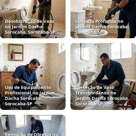
Desobstrução de Vaso
Limpeza Profunda no
no Jardim Dacha
Jardim Dacha Sorocaba,
Sorocaba, Sorocaba‑SP
Sorocaba‑SP
Uso de Equipamento
Correção de Vaso
Profissional no Jardim
Transbordando no
Dacha Sorocaba,
Jardim Dacha Sorocaba,
Sorocaba‑SP
Sorocaba‑SP
Remoção de Objetos no