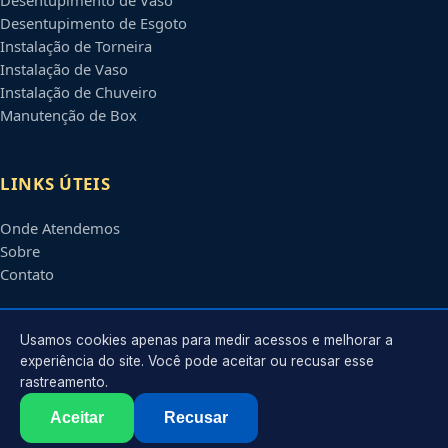
Desentupimento de Esgoto
Instalação de Torneira
Instalação de Vaso
Instalação de Chuveiro
Manutenção de Box
LINKS ÚTEIS
Onde Atendemos
Sobre
Contato
CONTATO
Usamos cookies apenas para medir acessos e melhorar a
experiência do site. Você pode aceitar ou recusar esse
rastreamento.
Atendimento em
Sorocaba
-
SP
e regiões parceiras
contato@encanadoremsorocaba.com.br
Aceitar
Recusar
©
2026
Encanador em
Sorocaba
-
SP
. Todos os direitos reservados.