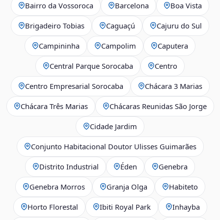
Bairro da Vossoroca
Barcelona
Boa Vista
Brigadeiro Tobias
Caguaçú
Cajuru do Sul
Campininha
Campolim
Caputera
Central Parque Sorocaba
Centro
Centro Empresarial Sorocaba
Chácara 3 Marias
Chácara Três Marias
Chácaras Reunidas São Jorge
Cidade Jardim
Conjunto Habitacional Doutor Ulisses Guimarães
Distrito Industrial
Éden
Genebra
Genebra Morros
Granja Olga
Habiteto
Horto Florestal
Ibiti Royal Park
Inhayba