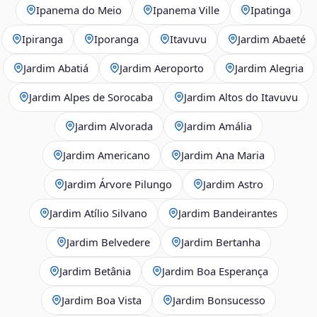
Ipanema do Meio
Ipanema Ville
Ipatinga
Ipiranga
Iporanga
Itavuvu
Jardim Abaeté
Jardim Abatiá
Jardim Aeroporto
Jardim Alegria
Jardim Alpes de Sorocaba
Jardim Altos do Itavuvu
Jardim Alvorada
Jardim Amália
Jardim Americano
Jardim Ana Maria
Jardim Árvore Pilungo
Jardim Astro
Jardim Atílio Silvano
Jardim Bandeirantes
Jardim Belvedere
Jardim Bertanha
Jardim Betânia
Jardim Boa Esperança
Jardim Boa Vista
Jardim Bonsucesso