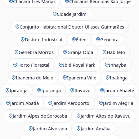
Chácara Três Marias
Chácaras Reunidas São Jorge
Cidade Jardim
Conjunto Habitacional Doutor Ulisses Guimarães
Distrito Industrial
Éden
Genebra
Genebra Morros
Granja Olga
Habiteto
Horto Florestal
Ibiti Royal Park
Inhayba
Ipanema do Meio
Ipanema Ville
Ipatinga
Ipiranga
Iporanga
Itavuvu
Jardim Abaeté
Jardim Abatiá
Jardim Aeroporto
Jardim Alegria
Jardim Alpes de Sorocaba
Jardim Altos do Itavuvu
Jardim Alvorada
Jardim Amália