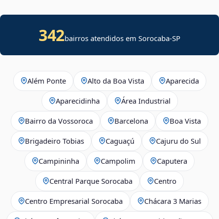
342
bairros atendidos em Sorocaba-SP
Além Ponte
Alto da Boa Vista
Aparecida
Aparecidinha
Área Industrial
Bairro da Vossoroca
Barcelona
Boa Vista
Brigadeiro Tobias
Caguaçú
Cajuru do Sul
Campininha
Campolim
Caputera
Central Parque Sorocaba
Centro
Centro Empresarial Sorocaba
Chácara 3 Marias