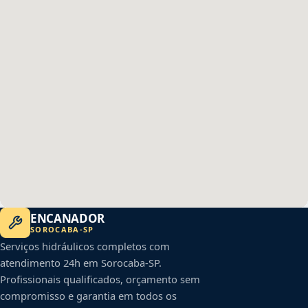
ENCANADOR
SOROCABA
-
SP
Serviços hidráulicos completos com
atendimento 24h em
Sorocaba
-
SP
.
Profissionais qualificados, orçamento sem
compromisso e garantia em todos os