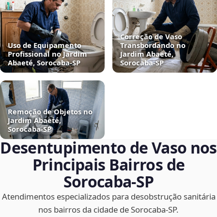
Correção de Vaso
Uso de Equipamento
Transbordando no
Profissional no Jardim
Jardim Abaeté,
Abaeté, Sorocaba‑SP
Sorocaba‑SP
Remoção de Objetos no
Jardim Abaeté,
Sorocaba‑SP
Desentupimento de Vaso nos
Principais Bairros de
Sorocaba‑SP
Atendimentos especializados para desobstrução sanitária
nos bairros da cidade de Sorocaba‑SP.