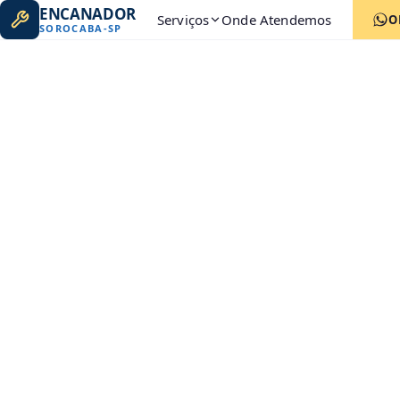
ENCANADOR
Serviços
Onde Atendemos
O
SOROCABA
-
SP