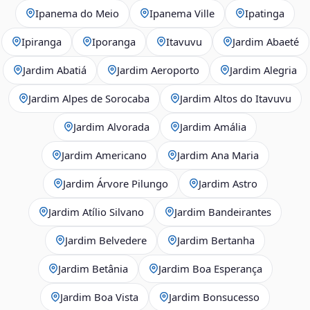
Ipanema do Meio
Ipanema Ville
Ipatinga
Ipiranga
Iporanga
Itavuvu
Jardim Abaeté
Jardim Abatiá
Jardim Aeroporto
Jardim Alegria
Jardim Alpes de Sorocaba
Jardim Altos do Itavuvu
Jardim Alvorada
Jardim Amália
Jardim Americano
Jardim Ana Maria
Jardim Árvore Pilungo
Jardim Astro
Jardim Atílio Silvano
Jardim Bandeirantes
Jardim Belvedere
Jardim Bertanha
Jardim Betânia
Jardim Boa Esperança
Jardim Boa Vista
Jardim Bonsucesso