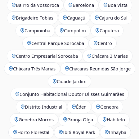
Bairro da Vossoroca
Barcelona
Boa Vista
Brigadeiro Tobias
Caguaçú
Cajuru do Sul
Campininha
Campolim
Caputera
Central Parque Sorocaba
Centro
Centro Empresarial Sorocaba
Chácara 3 Marias
Chácara Três Marias
Chácaras Reunidas São Jorge
Cidade Jardim
Conjunto Habitacional Doutor Ulisses Guimarães
Distrito Industrial
Éden
Genebra
Genebra Morros
Granja Olga
Habiteto
Horto Florestal
Ibiti Royal Park
Inhayba