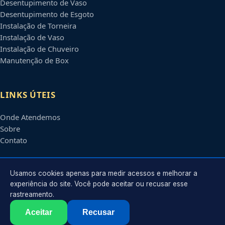
Desentupimento de Vaso
Desentupimento de Esgoto
Instalação de Torneira
Instalação de Vaso
Instalação de Chuveiro
Manutenção de Box
LINKS ÚTEIS
Onde Atendemos
Sobre
Contato
CONTATO
Usamos cookies apenas para medir acessos e melhorar a
experiência do site. Você pode aceitar ou recusar esse
rastreamento.
Atendimento em
Sorocaba
-
SP
e regiões parceiras
contato@encanadoremsorocaba.com.br
Aceitar
Recusar
©
2026
Encanador em
Sorocaba
-
SP
. Todos os direitos reservados.