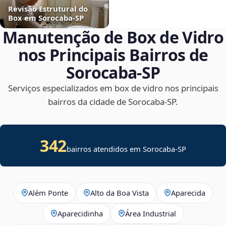
Revisão Estrutural do
Box em Sorocaba‑SP
Manutenção de Box de Vidro
nos Principais Bairros de
Sorocaba‑SP
Serviços especializados em box de vidro nos principais
bairros da cidade de Sorocaba‑SP.
342
bairros atendidos em Sorocaba-SP
Além Ponte
Alto da Boa Vista
Aparecida
Aparecidinha
Área Industrial