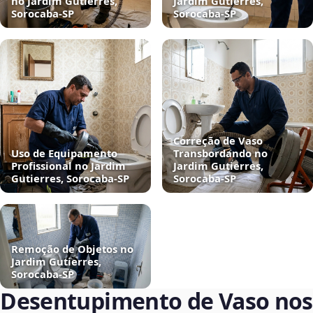
no Jardim Gutierres,
Jardim Gutierres,
Sorocaba‑SP
Sorocaba‑SP
Correção de Vaso
Uso de Equipamento
Transbordando no
Profissional no Jardim
Jardim Gutierres,
Gutierres, Sorocaba‑SP
Sorocaba‑SP
Remoção de Objetos no
Jardim Gutierres,
Sorocaba‑SP
Desentupimento de Vaso nos