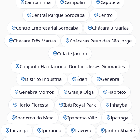
Campininha
Campolim
Caputera
Central Parque Sorocaba
Centro
Centro Empresarial Sorocaba
Chácara 3 Marias
Chácara Três Marias
Chácaras Reunidas São Jorge
Cidade Jardim
Conjunto Habitacional Doutor Ulisses Guimarães
Distrito Industrial
Éden
Genebra
Genebra Morros
Granja Olga
Habiteto
Horto Florestal
Ibiti Royal Park
Inhayba
Ipanema do Meio
Ipanema Ville
Ipatinga
Ipiranga
Iporanga
Itavuvu
Jardim Abaeté