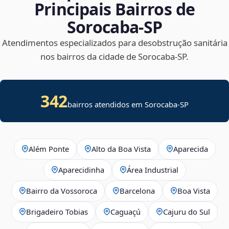
Principais Bairros de
Sorocaba‑SP
Atendimentos especializados para desobstrução sanitária
nos bairros da cidade de Sorocaba‑SP.
342
bairros atendidos em Sorocaba-SP
Além Ponte
Alto da Boa Vista
Aparecida
Aparecidinha
Área Industrial
Bairro da Vossoroca
Barcelona
Boa Vista
Brigadeiro Tobias
Caguaçú
Cajuru do Sul