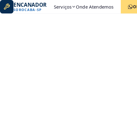
ENCANADOR
Serviços
Onde Atendemos
O
SOROCABA
-
SP