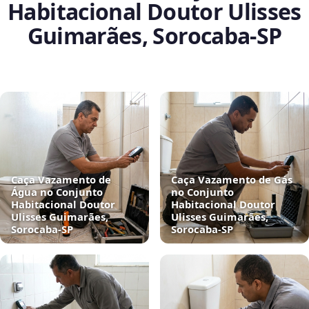
Habitacional Doutor Ulisses
Guimarães, Sorocaba‑SP
Caça Vazamento de
Caça Vazamento de Gás
Água no Conjunto
no Conjunto
Habitacional Doutor
Habitacional Doutor
Ulisses Guimarães,
Ulisses Guimarães,
Sorocaba‑SP
Sorocaba‑SP