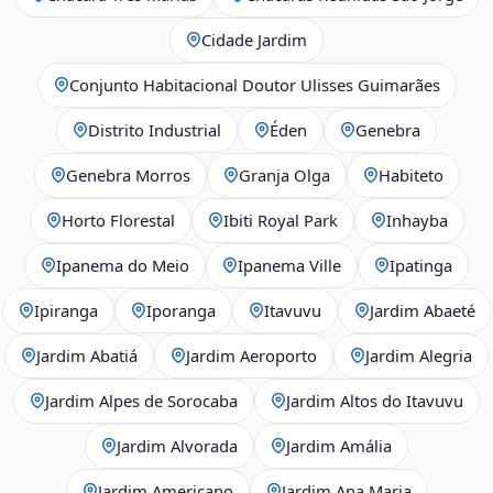
Cidade Jardim
Conjunto Habitacional Doutor Ulisses Guimarães
Distrito Industrial
Éden
Genebra
Genebra Morros
Granja Olga
Habiteto
Horto Florestal
Ibiti Royal Park
Inhayba
Ipanema do Meio
Ipanema Ville
Ipatinga
Ipiranga
Iporanga
Itavuvu
Jardim Abaeté
Jardim Abatiá
Jardim Aeroporto
Jardim Alegria
Jardim Alpes de Sorocaba
Jardim Altos do Itavuvu
Jardim Alvorada
Jardim Amália
Jardim Americano
Jardim Ana Maria