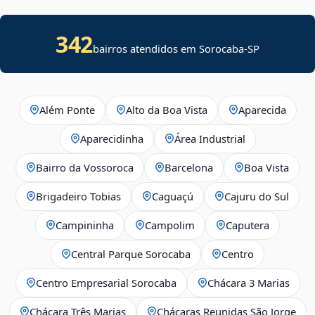
342
bairros atendidos em Sorocaba-SP
Além Ponte
Alto da Boa Vista
Aparecida
Aparecidinha
Área Industrial
Bairro da Vossoroca
Barcelona
Boa Vista
Brigadeiro Tobias
Caguaçú
Cajuru do Sul
Campininha
Campolim
Caputera
Central Parque Sorocaba
Centro
Centro Empresarial Sorocaba
Chácara 3 Marias
Chácara Três Marias
Chácaras Reunidas São Jorge