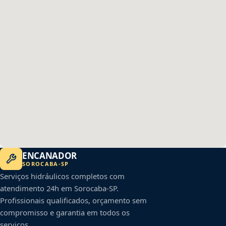
ENCANADOR
SOROCABA
-
SP
Serviços hidráulicos completos com
atendimento 24h em
Sorocaba
-
SP
.
Profissionais qualificados, orçamento sem
compromisso e garantia em todos os
serviços.