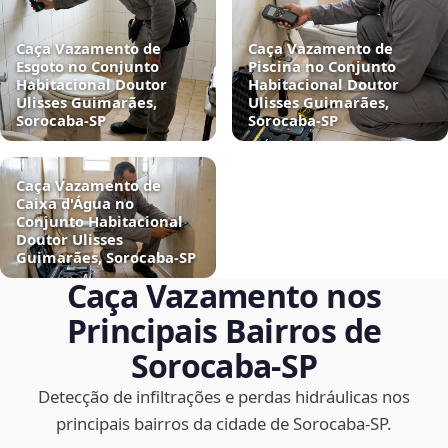
Caça Vazamento de
Caça Vazamento de
Esgoto no Conjunto
Piscina no Conjunto
Habitacional Doutor
Habitacional Doutor
Ulisses Guimarães,
Ulisses Guimarães,
Sorocaba‑SP
Sorocaba‑SP
Caça Vazamento de
Caixa d'Água no
Conjunto Habitacional
Doutor Ulisses
Guimarães, Sorocaba‑SP
Caça Vazamento nos
Principais Bairros de
Sorocaba‑SP
Detecção de infiltrações e perdas hidráulicas nos
principais bairros da cidade de Sorocaba‑SP.