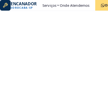
ENCANADOR
Serviços
Onde Atendemos
O
SOROCABA
-
SP