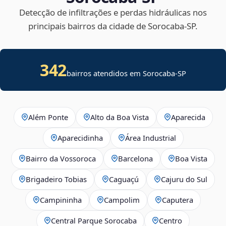
Detecção de infiltrações e perdas hidráulicas nos
principais bairros da cidade de Sorocaba‑SP.
342
bairros atendidos em Sorocaba-SP
Além Ponte
Alto da Boa Vista
Aparecida
Aparecidinha
Área Industrial
Bairro da Vossoroca
Barcelona
Boa Vista
Brigadeiro Tobias
Caguaçú
Cajuru do Sul
Campininha
Campolim
Caputera
Central Parque Sorocaba
Centro