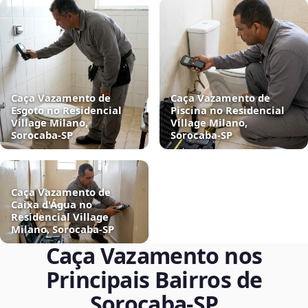
Caça Vazamento de
Caça Vazamento de
Esgoto no Residencial
Piscina no Residencial
Village Milano,
Village Milano,
Sorocaba‑SP
Sorocaba‑SP
Caça Vazamento de
Caixa d'Água no
Residencial Village
Milano, Sorocaba‑SP
Caça Vazamento nos
Principais Bairros de
Sorocaba‑SP