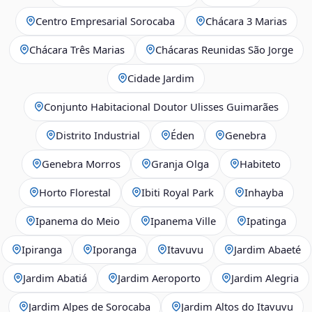
Centro Empresarial Sorocaba
Chácara 3 Marias
Chácara Três Marias
Chácaras Reunidas São Jorge
Cidade Jardim
Conjunto Habitacional Doutor Ulisses Guimarães
Distrito Industrial
Éden
Genebra
Genebra Morros
Granja Olga
Habiteto
Horto Florestal
Ibiti Royal Park
Inhayba
Ipanema do Meio
Ipanema Ville
Ipatinga
Ipiranga
Iporanga
Itavuvu
Jardim Abaeté
Jardim Abatiá
Jardim Aeroporto
Jardim Alegria
Jardim Alpes de Sorocaba
Jardim Altos do Itavuvu