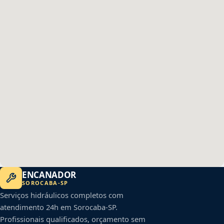
ENCANADOR
SOROCABA
-
SP
Serviços hidráulicos completos com
atendimento 24h em
Sorocaba
-
SP
.
Profissionais qualificados, orçamento sem