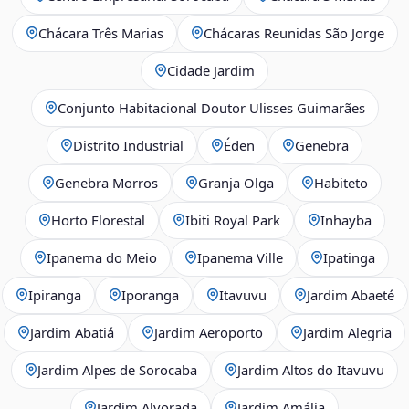
Chácara Três Marias
Chácaras Reunidas São Jorge
Cidade Jardim
Conjunto Habitacional Doutor Ulisses Guimarães
Distrito Industrial
Éden
Genebra
Genebra Morros
Granja Olga
Habiteto
Horto Florestal
Ibiti Royal Park
Inhayba
Ipanema do Meio
Ipanema Ville
Ipatinga
Ipiranga
Iporanga
Itavuvu
Jardim Abaeté
Jardim Abatiá
Jardim Aeroporto
Jardim Alegria
Jardim Alpes de Sorocaba
Jardim Altos do Itavuvu
Jardim Alvorada
Jardim Amália