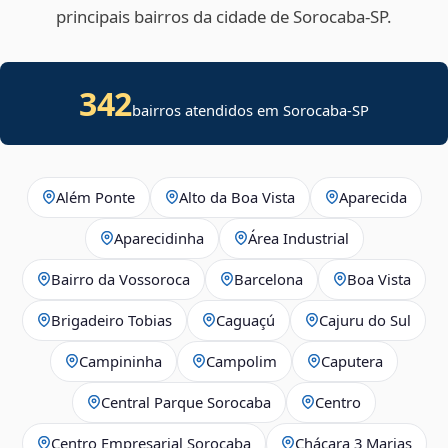
principais bairros da cidade de Sorocaba‑SP.
342
bairros atendidos em Sorocaba-SP
Além Ponte
Alto da Boa Vista
Aparecida
Aparecidinha
Área Industrial
Bairro da Vossoroca
Barcelona
Boa Vista
Brigadeiro Tobias
Caguaçú
Cajuru do Sul
Campininha
Campolim
Caputera
Central Parque Sorocaba
Centro
Centro Empresarial Sorocaba
Chácara 3 Marias