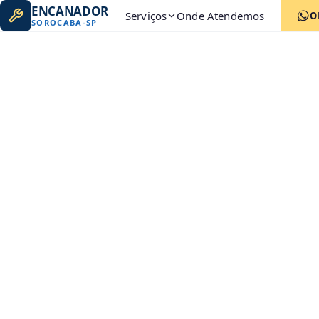
ENCANADOR
Serviços
Onde Atendemos
O
SOROCABA
-
SP