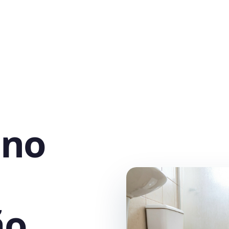
 no
ão