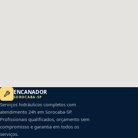
ENCANADOR
SOROCABA
-
SP
Serviços hidráulicos completos com
atendimento 24h em
Sorocaba
-
SP
.
Profissionais qualificados, orçamento sem
compromisso e garantia em todos os
serviços.