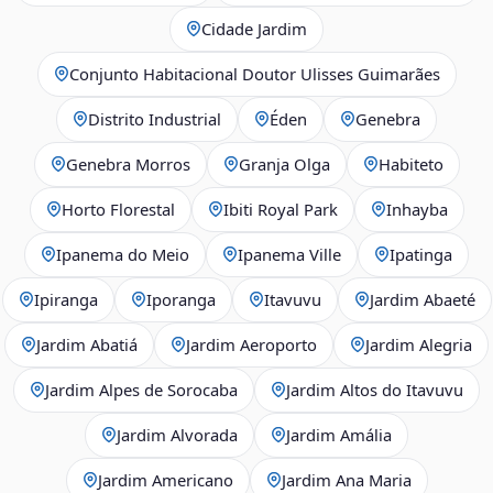
Cidade Jardim
Conjunto Habitacional Doutor Ulisses Guimarães
Distrito Industrial
Éden
Genebra
Genebra Morros
Granja Olga
Habiteto
Horto Florestal
Ibiti Royal Park
Inhayba
Ipanema do Meio
Ipanema Ville
Ipatinga
Ipiranga
Iporanga
Itavuvu
Jardim Abaeté
Jardim Abatiá
Jardim Aeroporto
Jardim Alegria
Jardim Alpes de Sorocaba
Jardim Altos do Itavuvu
Jardim Alvorada
Jardim Amália
Jardim Americano
Jardim Ana Maria