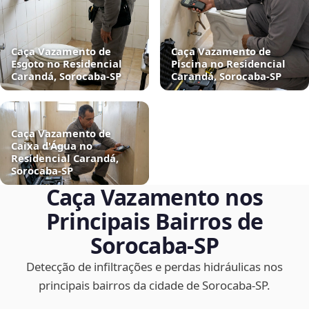
Caça Vazamento de
Caça Vazamento de
Esgoto no Residencial
Piscina no Residencial
Carandá, Sorocaba‑SP
Carandá, Sorocaba‑SP
Caça Vazamento de
Caixa d'Água no
Residencial Carandá,
Sorocaba‑SP
Caça Vazamento nos
Principais Bairros de
Sorocaba‑SP
Detecção de infiltrações e perdas hidráulicas nos
principais bairros da cidade de Sorocaba‑SP.