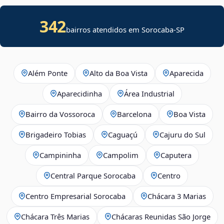
342
bairros atendidos em Sorocaba-SP
Além Ponte
Alto da Boa Vista
Aparecida
Aparecidinha
Área Industrial
Bairro da Vossoroca
Barcelona
Boa Vista
Brigadeiro Tobias
Caguaçú
Cajuru do Sul
Campininha
Campolim
Caputera
Central Parque Sorocaba
Centro
Centro Empresarial Sorocaba
Chácara 3 Marias
Chácara Três Marias
Chácaras Reunidas São Jorge