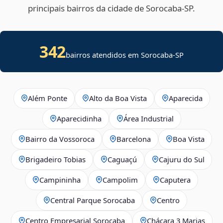
principais bairros da cidade de Sorocaba‑SP.
342
bairros atendidos em Sorocaba-SP
Além Ponte
Alto da Boa Vista
Aparecida
Aparecidinha
Área Industrial
Bairro da Vossoroca
Barcelona
Boa Vista
Brigadeiro Tobias
Caguaçú
Cajuru do Sul
Campininha
Campolim
Caputera
Central Parque Sorocaba
Centro
Centro Empresarial Sorocaba
Chácara 3 Marias