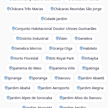
Chácara Três Marias
Chácaras Reunidas São Jorge
Cidade Jardim
Conjunto Habitacional Doutor Ulisses Guimarães
Distrito Industrial
Éden
Genebra
Genebra Morros
Granja Olga
Habiteto
Horto Florestal
Ibiti Royal Park
Inhayba
Ipanema do Meio
Ipanema Ville
Ipatinga
Ipiranga
Iporanga
Itavuvu
Jardim Abaeté
Jardim Abatiá
Jardim Aeroporto
Jardim Alegria
Jardim Alpes de Sorocaba
Jardim Altos do Itavuvu
Jardim Alvorada
Jardim Amália