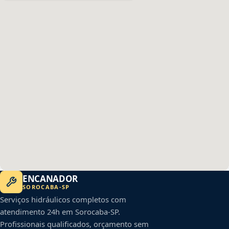
ENCANADOR
SOROCABA
-
SP
Serviços hidráulicos completos com
atendimento 24h em
Sorocaba
-
SP
.
Profissionais qualificados, orçamento sem