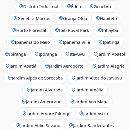
Distrito Industrial
Éden
Genebra
Genebra Morros
Granja Olga
Habiteto
Horto Florestal
Ibiti Royal Park
Inhayba
Ipanema do Meio
Ipanema Ville
Ipatinga
Ipiranga
Iporanga
Itavuvu
Jardim Abaeté
Jardim Abatiá
Jardim Aeroporto
Jardim Alegria
Jardim Alpes de Sorocaba
Jardim Altos do Itavuvu
Jardim Alvorada
Jardim Amália
Jardim Americano
Jardim Ana Maria
Jardim Árvore Pilungo
Jardim Astro
Jardim Atílio Silvano
Jardim Bandeirantes