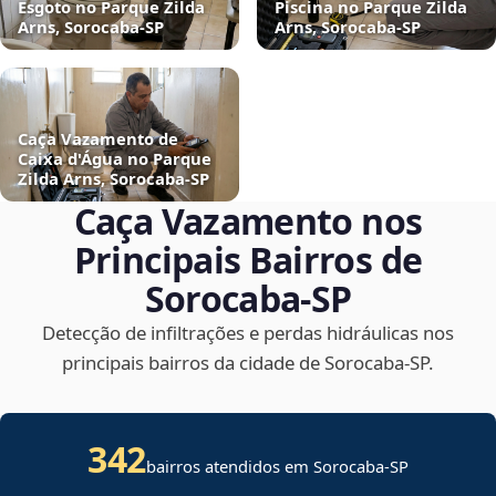
Esgoto no Parque Zilda
Piscina no Parque Zilda
Arns, Sorocaba‑SP
Arns, Sorocaba‑SP
Caça Vazamento de
Caixa d'Água no Parque
Zilda Arns, Sorocaba‑SP
Caça Vazamento nos
Principais Bairros de
Sorocaba‑SP
Detecção de infiltrações e perdas hidráulicas nos
principais bairros da cidade de Sorocaba‑SP.
342
bairros atendidos em Sorocaba-SP