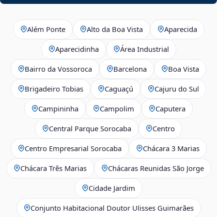
Além Ponte
Alto da Boa Vista
Aparecida
Aparecidinha
Área Industrial
Bairro da Vossoroca
Barcelona
Boa Vista
Brigadeiro Tobias
Caguaçú
Cajuru do Sul
Campininha
Campolim
Caputera
Central Parque Sorocaba
Centro
Centro Empresarial Sorocaba
Chácara 3 Marias
Chácara Três Marias
Chácaras Reunidas São Jorge
Cidade Jardim
Conjunto Habitacional Doutor Ulisses Guimarães