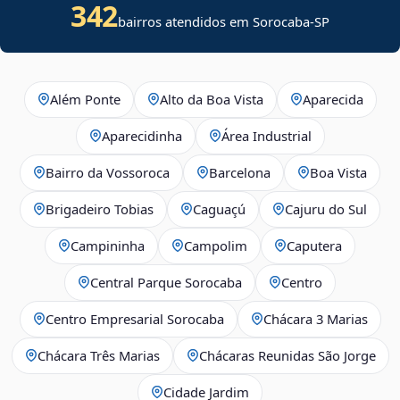
342
bairros atendidos em Sorocaba-SP
Além Ponte
Alto da Boa Vista
Aparecida
Aparecidinha
Área Industrial
Bairro da Vossoroca
Barcelona
Boa Vista
Brigadeiro Tobias
Caguaçú
Cajuru do Sul
Campininha
Campolim
Caputera
Central Parque Sorocaba
Centro
Centro Empresarial Sorocaba
Chácara 3 Marias
Chácara Três Marias
Chácaras Reunidas São Jorge
Cidade Jardim