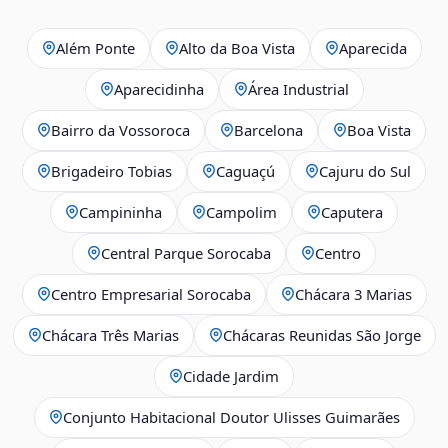
Além Ponte
Alto da Boa Vista
Aparecida
Aparecidinha
Área Industrial
Bairro da Vossoroca
Barcelona
Boa Vista
Brigadeiro Tobias
Caguaçú
Cajuru do Sul
Campininha
Campolim
Caputera
Central Parque Sorocaba
Centro
Centro Empresarial Sorocaba
Chácara 3 Marias
Chácara Três Marias
Chácaras Reunidas São Jorge
Cidade Jardim
Conjunto Habitacional Doutor Ulisses Guimarães