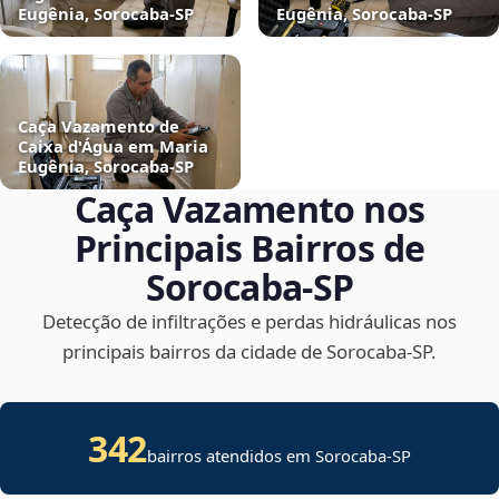
Eugênia, Sorocaba‑SP
Eugênia, Sorocaba‑SP
Caça Vazamento de
Caixa d'Água em Maria
Eugênia, Sorocaba‑SP
Caça Vazamento nos
Principais Bairros de
Sorocaba‑SP
Detecção de infiltrações e perdas hidráulicas nos
principais bairros da cidade de Sorocaba‑SP.
342
bairros atendidos em Sorocaba-SP