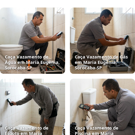
Caça Vazamento de
Caça Vazamento de Gás
Água em Maria Eugênia,
em Maria Eugênia,
Sorocaba‑SP
Sorocaba‑SP
Caça Vazamento de
Caça Vazamento de
Esgoto em Maria
Piscina em Maria