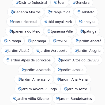
Distrito Industrial
Éden
Genebra
Genebra Morros
Granja Olga
Habiteto
Horto Florestal
Ibiti Royal Park
Inhayba
Ipanema do Meio
Ipanema Ville
Ipatinga
Ipiranga
Iporanga
Itavuvu
Jardim Abaeté
Jardim Abatiá
Jardim Aeroporto
Jardim Alegria
Jardim Alpes de Sorocaba
Jardim Altos do Itavuvu
Jardim Alvorada
Jardim Amália
Jardim Americano
Jardim Ana Maria
Jardim Árvore Pilungo
Jardim Astro
Jardim Atílio Silvano
Jardim Bandeirantes