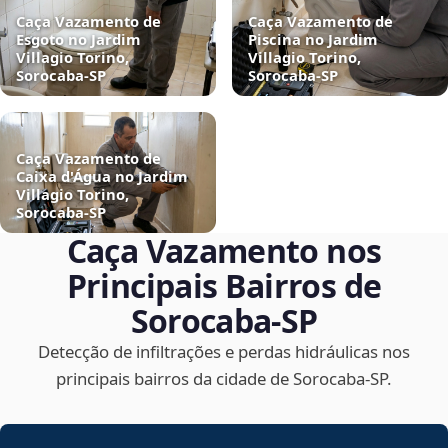
Caça Vazamento de
Caça Vazamento de
Esgoto no Jardim
Piscina no Jardim
Villagio Torino,
Villagio Torino,
Sorocaba‑SP
Sorocaba‑SP
Caça Vazamento de
Caixa d'Água no Jardim
Villagio Torino,
Sorocaba‑SP
Caça Vazamento nos
Principais Bairros de
Sorocaba‑SP
Detecção de infiltrações e perdas hidráulicas nos
principais bairros da cidade de Sorocaba‑SP.