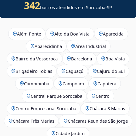
342
bairros atendidos em Sorocaba-SP
Além Ponte
Alto da Boa Vista
Aparecida
Aparecidinha
Área Industrial
Bairro da Vossoroca
Barcelona
Boa Vista
Brigadeiro Tobias
Caguaçú
Cajuru do Sul
Campininha
Campolim
Caputera
Central Parque Sorocaba
Centro
Centro Empresarial Sorocaba
Chácara 3 Marias
Chácara Três Marias
Chácaras Reunidas São Jorge
Cidade Jardim