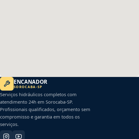
ENCANADOR
SOROCABA
-
SP
Serviços hidráulicos completos com
atendimento 24h em
Sorocaba
-
SP
.
Profissionais qualificados, orçamento sem
compromisso e garantia em todos os
serviços.