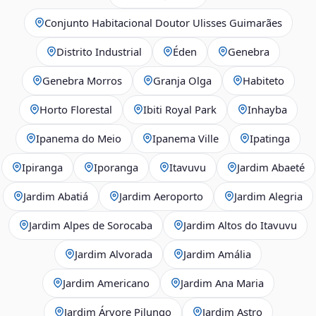
Conjunto Habitacional Doutor Ulisses Guimarães
Distrito Industrial
Éden
Genebra
Genebra Morros
Granja Olga
Habiteto
Horto Florestal
Ibiti Royal Park
Inhayba
Ipanema do Meio
Ipanema Ville
Ipatinga
Ipiranga
Iporanga
Itavuvu
Jardim Abaeté
Jardim Abatiá
Jardim Aeroporto
Jardim Alegria
Jardim Alpes de Sorocaba
Jardim Altos do Itavuvu
Jardim Alvorada
Jardim Amália
Jardim Americano
Jardim Ana Maria
Jardim Árvore Pilungo
Jardim Astro