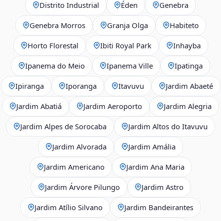
Distrito Industrial
Éden
Genebra
Genebra Morros
Granja Olga
Habiteto
Horto Florestal
Ibiti Royal Park
Inhayba
Ipanema do Meio
Ipanema Ville
Ipatinga
Ipiranga
Iporanga
Itavuvu
Jardim Abaeté
Jardim Abatiá
Jardim Aeroporto
Jardim Alegria
Jardim Alpes de Sorocaba
Jardim Altos do Itavuvu
Jardim Alvorada
Jardim Amália
Jardim Americano
Jardim Ana Maria
Jardim Árvore Pilungo
Jardim Astro
Jardim Atílio Silvano
Jardim Bandeirantes