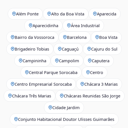
Além Ponte
Alto da Boa Vista
Aparecida
Aparecidinha
Área Industrial
Bairro da Vossoroca
Barcelona
Boa Vista
Brigadeiro Tobias
Caguaçú
Cajuru do Sul
Campininha
Campolim
Caputera
Central Parque Sorocaba
Centro
Centro Empresarial Sorocaba
Chácara 3 Marias
Chácara Três Marias
Chácaras Reunidas São Jorge
Cidade Jardim
Conjunto Habitacional Doutor Ulisses Guimarães