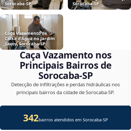
Sorocaba‑SP
Sorocaba‑SP
Caça Vazamento de
Caixa d'Água no Jardim
Savoy, Sorocaba‑SP
Caça Vazamento nos
Principais Bairros de
Sorocaba‑SP
Detecção de infiltrações e perdas hidráulicas nos
principais bairros da cidade de Sorocaba‑SP.
342
bairros atendidos em Sorocaba-SP