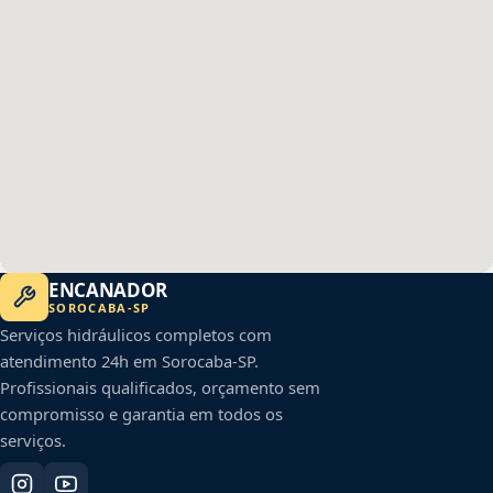
ENCANADOR
SOROCABA
-
SP
Serviços hidráulicos completos com
atendimento 24h em
Sorocaba
-
SP
.
Profissionais qualificados, orçamento sem
compromisso e garantia em todos os
serviços.