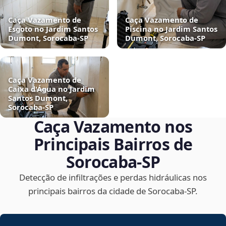
Caça Vazamento de
Caça Vazamento de
Esgoto no Jardim Santos
Piscina no Jardim Santos
Dumont, Sorocaba‑SP
Dumont, Sorocaba‑SP
Caça Vazamento de
Caixa d'Água no Jardim
Santos Dumont,
Sorocaba‑SP
Caça Vazamento nos
Principais Bairros de
Sorocaba‑SP
Detecção de infiltrações e perdas hidráulicas nos
principais bairros da cidade de Sorocaba‑SP.