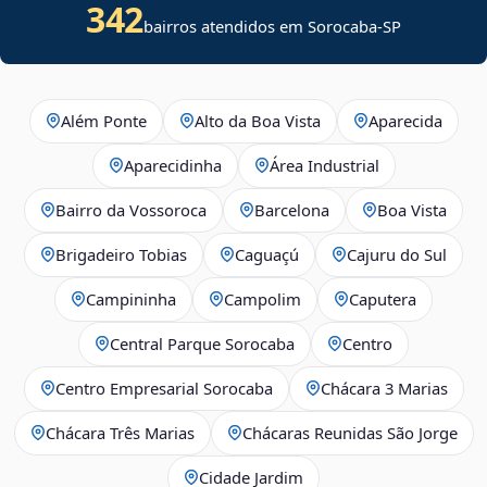
342
bairros atendidos em Sorocaba-SP
Além Ponte
Alto da Boa Vista
Aparecida
Aparecidinha
Área Industrial
Bairro da Vossoroca
Barcelona
Boa Vista
Brigadeiro Tobias
Caguaçú
Cajuru do Sul
Campininha
Campolim
Caputera
Central Parque Sorocaba
Centro
Centro Empresarial Sorocaba
Chácara 3 Marias
Chácara Três Marias
Chácaras Reunidas São Jorge
Cidade Jardim