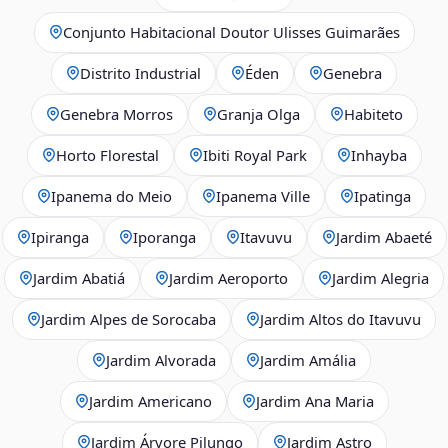
Conjunto Habitacional Doutor Ulisses Guimarães
Distrito Industrial
Éden
Genebra
Genebra Morros
Granja Olga
Habiteto
Horto Florestal
Ibiti Royal Park
Inhayba
Ipanema do Meio
Ipanema Ville
Ipatinga
Ipiranga
Iporanga
Itavuvu
Jardim Abaeté
Jardim Abatiá
Jardim Aeroporto
Jardim Alegria
Jardim Alpes de Sorocaba
Jardim Altos do Itavuvu
Jardim Alvorada
Jardim Amália
Jardim Americano
Jardim Ana Maria
Jardim Árvore Pilungo
Jardim Astro