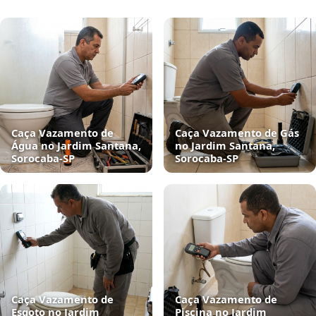
Caça Vazamento de
Caça Vazamento de Gás
Água no Jardim Santana,
no Jardim Santana,
Sorocaba‑SP
Sorocaba‑SP
Caça Vazamento de
Caça Vazamento de
Esgoto no Jardim
Piscina no Jardim