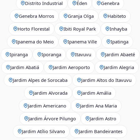
Distrito Industrial
Éden
Genebra
Genebra Morros
Granja Olga
Habiteto
Horto Florestal
Ibiti Royal Park
Inhayba
Ipanema do Meio
Ipanema Ville
Ipatinga
Ipiranga
Iporanga
Itavuvu
Jardim Abaeté
Jardim Abatiá
Jardim Aeroporto
Jardim Alegria
Jardim Alpes de Sorocaba
Jardim Altos do Itavuvu
Jardim Alvorada
Jardim Amália
Jardim Americano
Jardim Ana Maria
Jardim Árvore Pilungo
Jardim Astro
Jardim Atílio Silvano
Jardim Bandeirantes