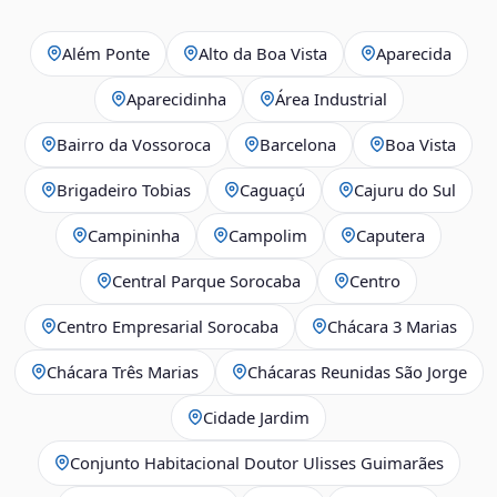
Além Ponte
Alto da Boa Vista
Aparecida
Aparecidinha
Área Industrial
Bairro da Vossoroca
Barcelona
Boa Vista
Brigadeiro Tobias
Caguaçú
Cajuru do Sul
Campininha
Campolim
Caputera
Central Parque Sorocaba
Centro
Centro Empresarial Sorocaba
Chácara 3 Marias
Chácara Três Marias
Chácaras Reunidas São Jorge
Cidade Jardim
Conjunto Habitacional Doutor Ulisses Guimarães