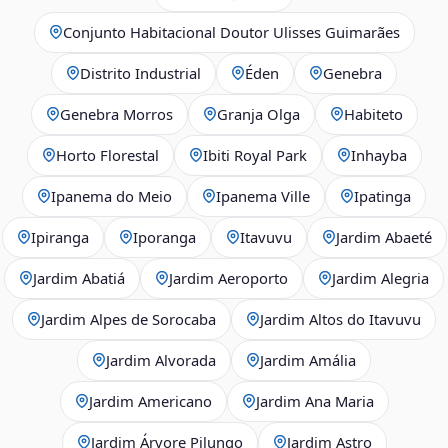
Conjunto Habitacional Doutor Ulisses Guimarães
Distrito Industrial
Éden
Genebra
Genebra Morros
Granja Olga
Habiteto
Horto Florestal
Ibiti Royal Park
Inhayba
Ipanema do Meio
Ipanema Ville
Ipatinga
Ipiranga
Iporanga
Itavuvu
Jardim Abaeté
Jardim Abatiá
Jardim Aeroporto
Jardim Alegria
Jardim Alpes de Sorocaba
Jardim Altos do Itavuvu
Jardim Alvorada
Jardim Amália
Jardim Americano
Jardim Ana Maria
Jardim Árvore Pilungo
Jardim Astro