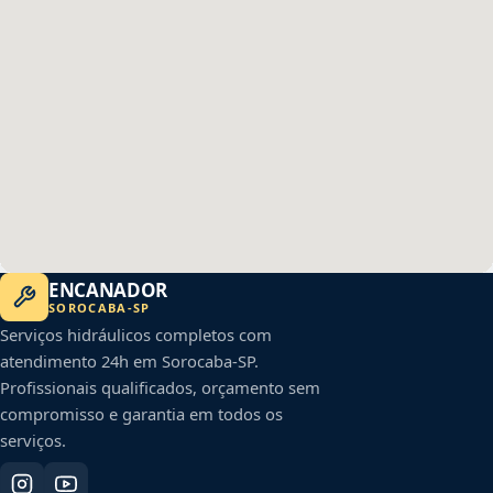
ENCANADOR
SOROCABA
-
SP
Serviços hidráulicos completos com
atendimento 24h em
Sorocaba
-
SP
.
Profissionais qualificados, orçamento sem
compromisso e garantia em todos os
serviços.