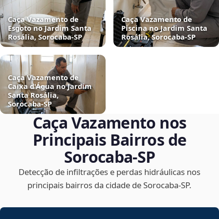
Caça Vazamento de
Caça Vazamento de
Esgoto no Jardim Santa
Piscina no Jardim Santa
Rosália, Sorocaba‑SP
Rosália, Sorocaba‑SP
Caça Vazamento de
Caixa d'Água no Jardim
Santa Rosália,
Sorocaba‑SP
Caça Vazamento nos
Principais Bairros de
Sorocaba‑SP
Detecção de infiltrações e perdas hidráulicas nos
principais bairros da cidade de Sorocaba‑SP.