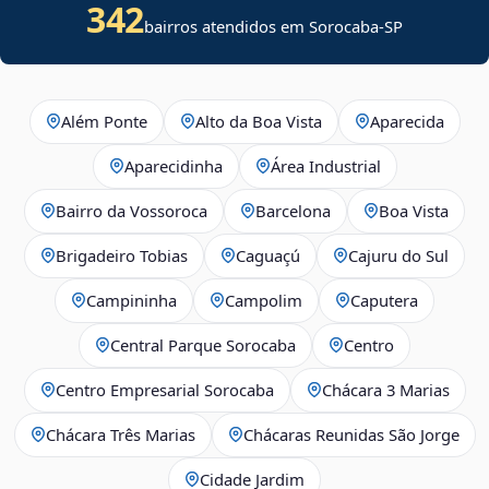
342
bairros atendidos em Sorocaba-SP
Além Ponte
Alto da Boa Vista
Aparecida
Aparecidinha
Área Industrial
Bairro da Vossoroca
Barcelona
Boa Vista
Brigadeiro Tobias
Caguaçú
Cajuru do Sul
Campininha
Campolim
Caputera
Central Parque Sorocaba
Centro
Centro Empresarial Sorocaba
Chácara 3 Marias
Chácara Três Marias
Chácaras Reunidas São Jorge
Cidade Jardim