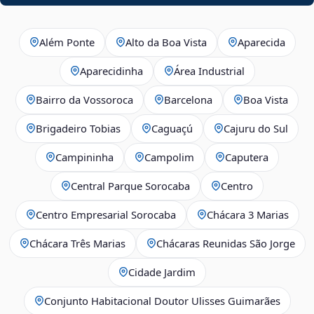
Além Ponte
Alto da Boa Vista
Aparecida
Aparecidinha
Área Industrial
Bairro da Vossoroca
Barcelona
Boa Vista
Brigadeiro Tobias
Caguaçú
Cajuru do Sul
Campininha
Campolim
Caputera
Central Parque Sorocaba
Centro
Centro Empresarial Sorocaba
Chácara 3 Marias
Chácara Três Marias
Chácaras Reunidas São Jorge
Cidade Jardim
Conjunto Habitacional Doutor Ulisses Guimarães