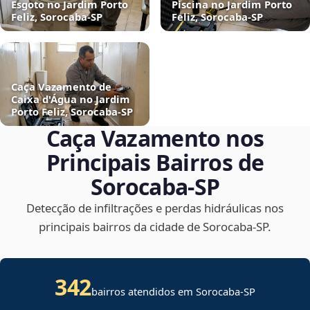
Esgoto no Jardim Porto
Piscina no Jardim Porto
Feliz, Sorocaba‑SP
Feliz, Sorocaba‑SP
Caça Vazamento de
Caixa d'Água no Jardim
Porto Feliz, Sorocaba‑SP
Caça Vazamento nos
Principais Bairros de
Sorocaba‑SP
Detecção de infiltrações e perdas hidráulicas nos
principais bairros da cidade de Sorocaba‑SP.
342
bairros atendidos em Sorocaba-SP