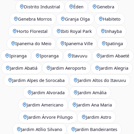
Distrito Industrial
Éden
Genebra
Genebra Morros
Granja Olga
Habiteto
Horto Florestal
Ibiti Royal Park
Inhayba
Ipanema do Meio
Ipanema Ville
Ipatinga
Ipiranga
Iporanga
Itavuvu
Jardim Abaeté
Jardim Abatiá
Jardim Aeroporto
Jardim Alegria
Jardim Alpes de Sorocaba
Jardim Altos do Itavuvu
Jardim Alvorada
Jardim Amália
Jardim Americano
Jardim Ana Maria
Jardim Árvore Pilungo
Jardim Astro
Jardim Atílio Silvano
Jardim Bandeirantes