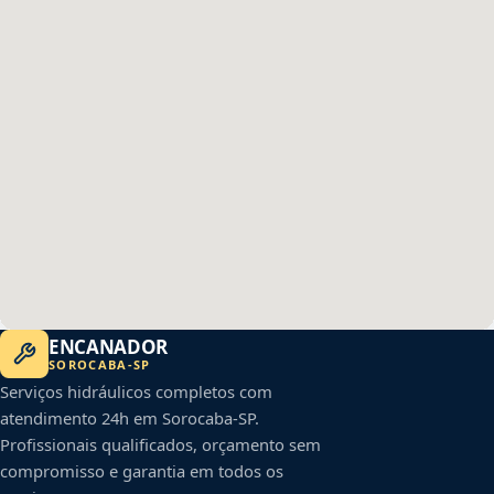
ENCANADOR
SOROCABA
-
SP
Serviços hidráulicos completos com
atendimento 24h em
Sorocaba
-
SP
.
Profissionais qualificados, orçamento sem
compromisso e garantia em todos os