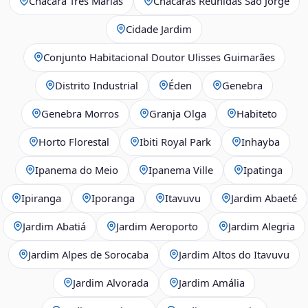
Chácara Três Marias
Chácaras Reunidas São Jorge
Cidade Jardim
Conjunto Habitacional Doutor Ulisses Guimarães
Distrito Industrial
Éden
Genebra
Genebra Morros
Granja Olga
Habiteto
Horto Florestal
Ibiti Royal Park
Inhayba
Ipanema do Meio
Ipanema Ville
Ipatinga
Ipiranga
Iporanga
Itavuvu
Jardim Abaeté
Jardim Abatiá
Jardim Aeroporto
Jardim Alegria
Jardim Alpes de Sorocaba
Jardim Altos do Itavuvu
Jardim Alvorada
Jardim Amália