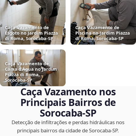
Caça Vazamento de
Caça Vazamento de
Esgoto no Jardim Piazza
Piscina no Jardim Piazza
di Roma, Sorocaba‑SP
di Roma, Sorocaba‑SP
Caça Vazamento de
Caixa d'Água no Jardim
Piazza di Roma,
Sorocaba‑SP
Caça Vazamento nos
Principais Bairros de
Sorocaba‑SP
Detecção de infiltrações e perdas hidráulicas nos
principais bairros da cidade de Sorocaba‑SP.