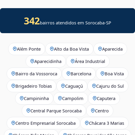
342
bairros atendidos em Sorocaba-SP
Além Ponte
Alto da Boa Vista
Aparecida
Aparecidinha
Área Industrial
Bairro da Vossoroca
Barcelona
Boa Vista
Brigadeiro Tobias
Caguaçú
Cajuru do Sul
Campininha
Campolim
Caputera
Central Parque Sorocaba
Centro
Centro Empresarial Sorocaba
Chácara 3 Marias