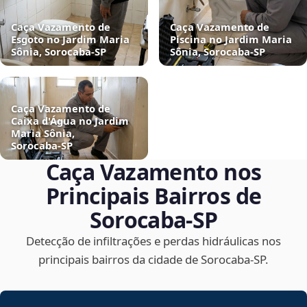
Caça Vazamento de
Caça Vazamento de
Esgoto no Jardim Maria
Piscina no Jardim Maria
Sônia, Sorocaba‑SP
Sônia, Sorocaba‑SP
Caça Vazamento de
Caixa d'Água no Jardim
Maria Sônia,
Sorocaba‑SP
Caça Vazamento nos
Principais Bairros de
Sorocaba‑SP
Detecção de infiltrações e perdas hidráulicas nos
principais bairros da cidade de Sorocaba‑SP.