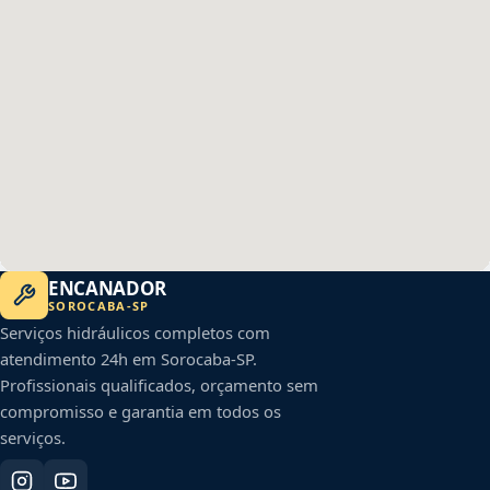
ENCANADOR
SOROCABA
-
SP
Serviços hidráulicos completos com
atendimento 24h em
Sorocaba
-
SP
.
Profissionais qualificados, orçamento sem
compromisso e garantia em todos os
serviços.