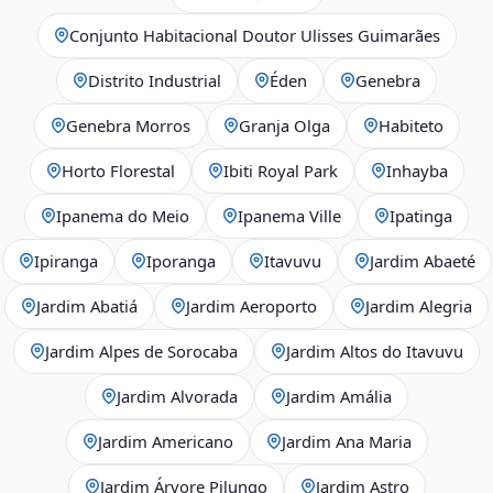
Conjunto Habitacional Doutor Ulisses Guimarães
Distrito Industrial
Éden
Genebra
Genebra Morros
Granja Olga
Habiteto
Horto Florestal
Ibiti Royal Park
Inhayba
Ipanema do Meio
Ipanema Ville
Ipatinga
Ipiranga
Iporanga
Itavuvu
Jardim Abaeté
Jardim Abatiá
Jardim Aeroporto
Jardim Alegria
Jardim Alpes de Sorocaba
Jardim Altos do Itavuvu
Jardim Alvorada
Jardim Amália
Jardim Americano
Jardim Ana Maria
Jardim Árvore Pilungo
Jardim Astro