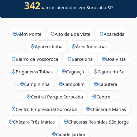
342
bairros atendidos em Sorocaba-SP
Além Ponte
Alto da Boa Vista
Aparecida
Aparecidinha
Área Industrial
Bairro da Vossoroca
Barcelona
Boa Vista
Brigadeiro Tobias
Caguaçú
Cajuru do Sul
Campininha
Campolim
Caputera
Central Parque Sorocaba
Centro
Centro Empresarial Sorocaba
Chácara 3 Marias
Chácara Três Marias
Chácaras Reunidas São Jorge
Cidade Jardim