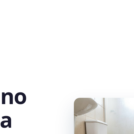
 no
ia