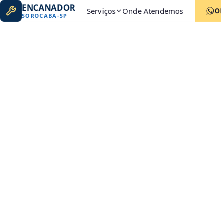
ENCANADOR
Serviços
Onde Atendemos
O
SOROCABA
-
SP