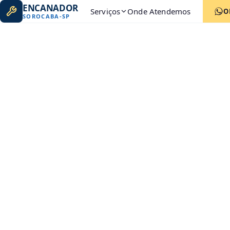
ENCANADOR
Serviços
Onde Atendemos
O
SOROCABA
-
SP