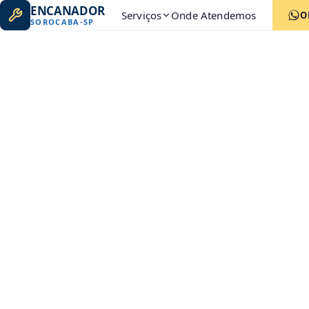
ENCANADOR
Serviços
Onde Atendemos
O
SOROCABA
-
SP