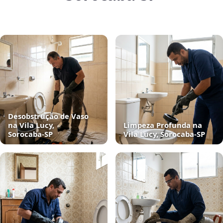
Desobstrução de Vaso
na Vila Lucy,
Limpeza Profunda na
Sorocaba‑SP
Vila Lucy, Sorocaba‑SP