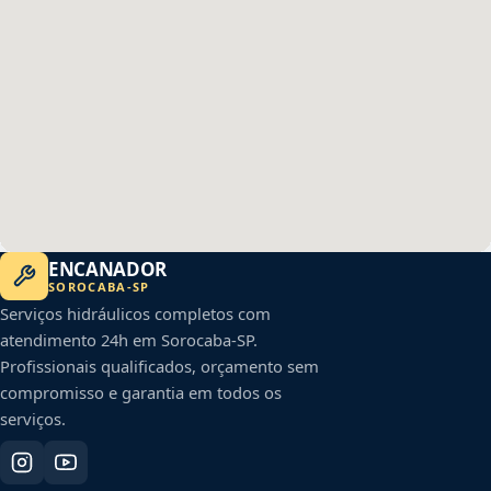
ENCANADOR
SOROCABA
-
SP
Serviços hidráulicos completos com
atendimento 24h em
Sorocaba
-
SP
.
Profissionais qualificados, orçamento sem
compromisso e garantia em todos os
serviços.