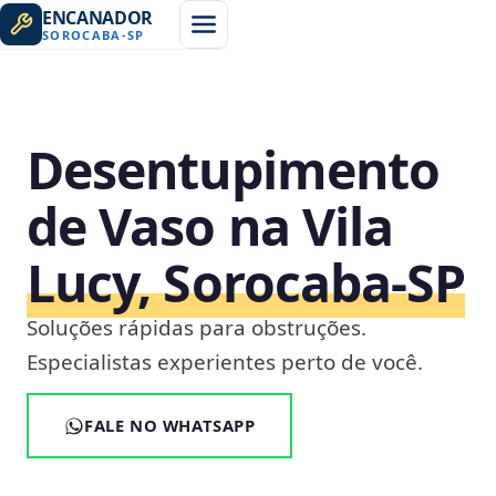
ENCANADOR
SOROCABA
-
SP
Desentupimento
de Vaso na Vila
Lucy, Sorocaba‑SP
Soluções rápidas para obstruções.
Especialistas experientes perto de você.
FALE NO WHATSAPP