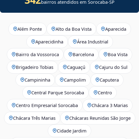
bairros atendidos em Sorocaba-SP
Além Ponte
Alto da Boa Vista
Aparecida
Aparecidinha
Área Industrial
Bairro da Vossoroca
Barcelona
Boa Vista
Brigadeiro Tobias
Caguaçú
Cajuru do Sul
Campininha
Campolim
Caputera
Central Parque Sorocaba
Centro
Centro Empresarial Sorocaba
Chácara 3 Marias
Chácara Três Marias
Chácaras Reunidas São Jorge
Cidade Jardim