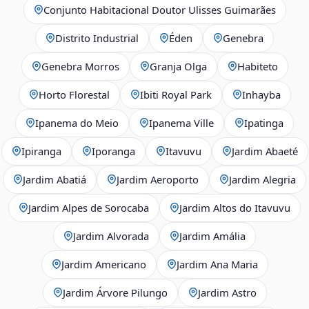
Conjunto Habitacional Doutor Ulisses Guimarães
Distrito Industrial
Éden
Genebra
Genebra Morros
Granja Olga
Habiteto
Horto Florestal
Ibiti Royal Park
Inhayba
Ipanema do Meio
Ipanema Ville
Ipatinga
Ipiranga
Iporanga
Itavuvu
Jardim Abaeté
Jardim Abatiá
Jardim Aeroporto
Jardim Alegria
Jardim Alpes de Sorocaba
Jardim Altos do Itavuvu
Jardim Alvorada
Jardim Amália
Jardim Americano
Jardim Ana Maria
Jardim Árvore Pilungo
Jardim Astro