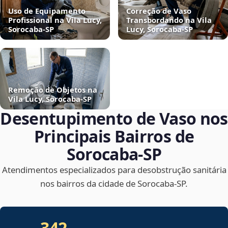
Uso de Equipamento
Correção de Vaso
Profissional na Vila Lucy,
Transbordando na Vila
Sorocaba‑SP
Lucy, Sorocaba‑SP
Remoção de Objetos na
Vila Lucy, Sorocaba‑SP
Desentupimento de Vaso nos
Principais Bairros de
Sorocaba‑SP
Atendimentos especializados para desobstrução sanitária
nos bairros da cidade de Sorocaba‑SP.
342