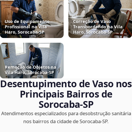
Uso de Equipamento
Correção de Vaso
Profissional na Vila
Transbordando na Vila
Haro, Sorocaba‑SP
Haro, Sorocaba‑SP
Remoção de Objetos na
Vila Haro, Sorocaba‑SP
Desentupimento de Vaso nos
Principais Bairros de
Sorocaba‑SP
Atendimentos especializados para desobstrução sanitária
nos bairros da cidade de Sorocaba‑SP.