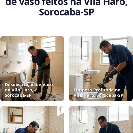
de vaso feitos na Vila Haro,
Sorocaba‑SP
Desobstrução de Vaso
na Vila Haro,
Limpeza Profunda na
Sorocaba‑SP
Vila Haro, Sorocaba‑SP