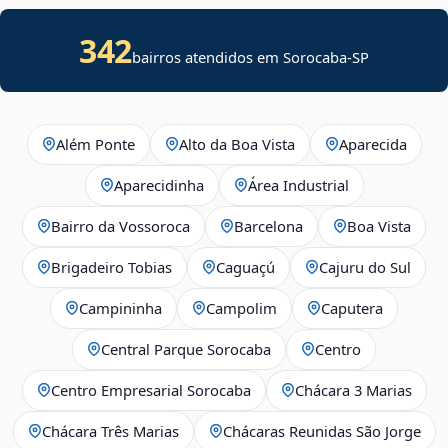
342
bairros atendidos em Sorocaba-SP
Além Ponte
Alto da Boa Vista
Aparecida
Aparecidinha
Área Industrial
Bairro da Vossoroca
Barcelona
Boa Vista
Brigadeiro Tobias
Caguaçú
Cajuru do Sul
Campininha
Campolim
Caputera
Central Parque Sorocaba
Centro
Centro Empresarial Sorocaba
Chácara 3 Marias
Chácara Três Marias
Chácaras Reunidas São Jorge