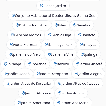
Cidade Jardim
Conjunto Habitacional Doutor Ulisses Guimarães
Distrito Industrial
Éden
Genebra
Genebra Morros
Granja Olga
Habiteto
Horto Florestal
Ibiti Royal Park
Inhayba
Ipanema do Meio
Ipanema Ville
Ipatinga
Ipiranga
Iporanga
Itavuvu
Jardim Abaeté
Jardim Abatiá
Jardim Aeroporto
Jardim Alegria
Jardim Alpes de Sorocaba
Jardim Altos do Itavuvu
Jardim Alvorada
Jardim Amália
Jardim Americano
Jardim Ana Maria