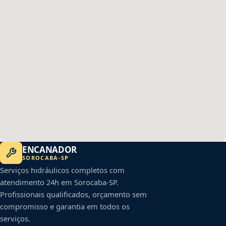
ENCANADOR
SOROCABA
-
SP
Serviços hidráulicos completos com
atendimento 24h em
Sorocaba
-
SP
.
Profissionais qualificados, orçamento sem
compromisso e garantia em todos os
serviços.