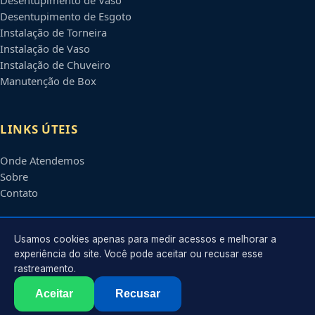
Desentupimento de Esgoto
Instalação de Torneira
Instalação de Vaso
Instalação de Chuveiro
Manutenção de Box
LINKS ÚTEIS
Onde Atendemos
Sobre
Contato
CONTATO
Usamos cookies apenas para medir acessos e melhorar a
experiência do site. Você pode aceitar ou recusar esse
rastreamento.
Atendimento em
Sorocaba
-
SP
e regiões parceiras
contato@encanadoremsorocaba.com.br
Aceitar
Recusar
©
2026
Encanador em
Sorocaba
-
SP
. Todos os direitos reservados.