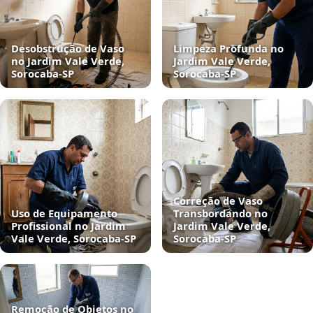
Desobstrução de Vaso
Limpeza Profunda no
no Jardim Vale Verde,
Jardim Vale Verde,
Sorocaba‑SP
Sorocaba‑SP
Correção de Vaso
Uso de Equipamento
Transbordando no
Profissional no Jardim
Jardim Vale Verde,
Vale Verde, Sorocaba‑SP
Sorocaba‑SP
Remoção de Objetos no