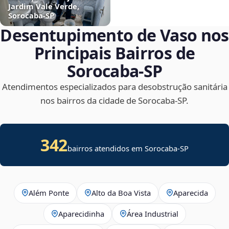
Jardim Vale Verde,
Sorocaba‑SP
Desentupimento de Vaso nos
Principais Bairros de
Sorocaba‑SP
Atendimentos especializados para desobstrução sanitária
nos bairros da cidade de Sorocaba‑SP.
342
bairros atendidos em Sorocaba-SP
Além Ponte
Alto da Boa Vista
Aparecida
Aparecidinha
Área Industrial