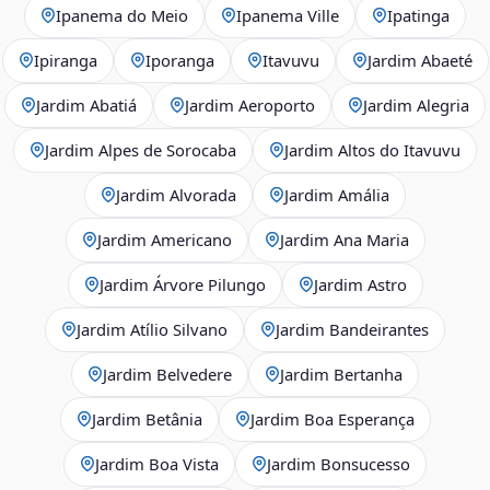
Ipanema do Meio
Ipanema Ville
Ipatinga
Ipiranga
Iporanga
Itavuvu
Jardim Abaeté
Jardim Abatiá
Jardim Aeroporto
Jardim Alegria
Jardim Alpes de Sorocaba
Jardim Altos do Itavuvu
Jardim Alvorada
Jardim Amália
Jardim Americano
Jardim Ana Maria
Jardim Árvore Pilungo
Jardim Astro
Jardim Atílio Silvano
Jardim Bandeirantes
Jardim Belvedere
Jardim Bertanha
Jardim Betânia
Jardim Boa Esperança
Jardim Boa Vista
Jardim Bonsucesso