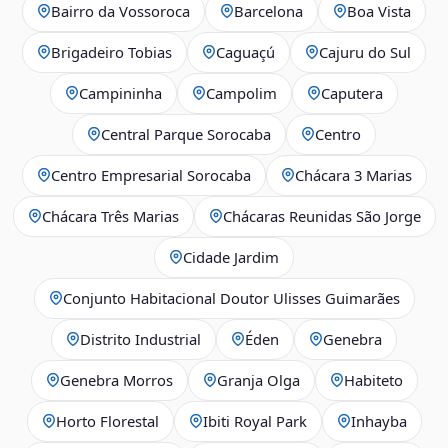
Bairro da Vossoroca
Barcelona
Boa Vista
Brigadeiro Tobias
Caguaçú
Cajuru do Sul
Campininha
Campolim
Caputera
Central Parque Sorocaba
Centro
Centro Empresarial Sorocaba
Chácara 3 Marias
Chácara Três Marias
Chácaras Reunidas São Jorge
Cidade Jardim
Conjunto Habitacional Doutor Ulisses Guimarães
Distrito Industrial
Éden
Genebra
Genebra Morros
Granja Olga
Habiteto
Horto Florestal
Ibiti Royal Park
Inhayba