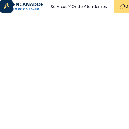
ENCANADOR
Serviços
Onde Atendemos
O
SOROCABA
-
SP