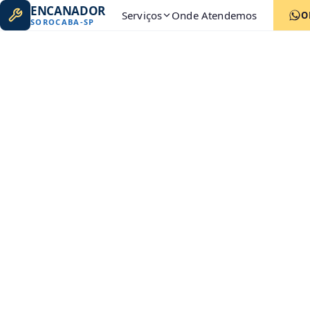
ENCANADOR
Serviços
Onde Atendemos
O
SOROCABA
-
SP