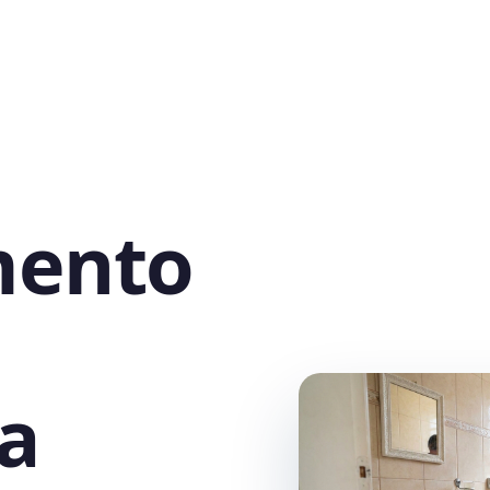
mento
a