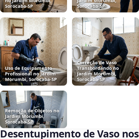
no Jardim Morumbi,
Jardim Morumbi,
Sorocaba‑SP
Sorocaba‑SP
Correção de Vaso
Uso de Equipamento
Transbordando no
Profissional no Jardim
Jardim Morumbi,
Morumbi, Sorocaba‑SP
Sorocaba‑SP
Remoção de Objetos no
Jardim Morumbi,
Sorocaba‑SP
Desentupimento de Vaso nos