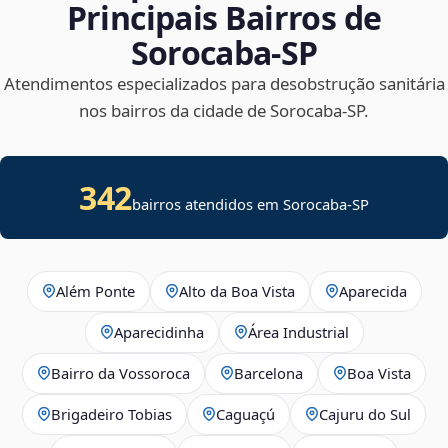
Principais Bairros de
Sorocaba‑SP
Atendimentos especializados para desobstrução sanitária
nos bairros da cidade de Sorocaba‑SP.
342
bairros atendidos em Sorocaba-SP
Além Ponte
Alto da Boa Vista
Aparecida
Aparecidinha
Área Industrial
Bairro da Vossoroca
Barcelona
Boa Vista
Brigadeiro Tobias
Caguaçú
Cajuru do Sul