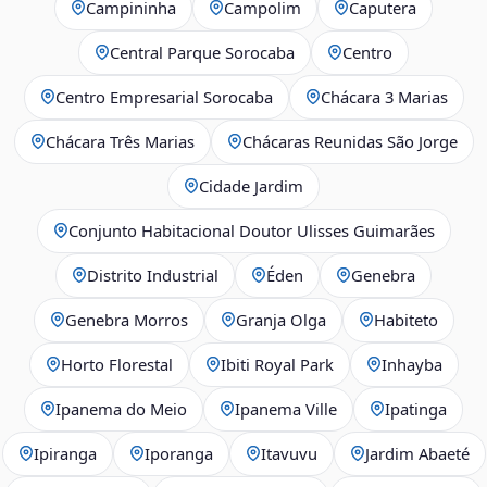
Campininha
Campolim
Caputera
Central Parque Sorocaba
Centro
Centro Empresarial Sorocaba
Chácara 3 Marias
Chácara Três Marias
Chácaras Reunidas São Jorge
Cidade Jardim
Conjunto Habitacional Doutor Ulisses Guimarães
Distrito Industrial
Éden
Genebra
Genebra Morros
Granja Olga
Habiteto
Horto Florestal
Ibiti Royal Park
Inhayba
Ipanema do Meio
Ipanema Ville
Ipatinga
Ipiranga
Iporanga
Itavuvu
Jardim Abaeté