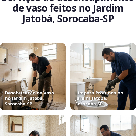
de vaso feitos no Jardim
Jatobá, Sorocaba‑SP
Desobstrução de Vaso
Limpeza Profunda no
no Jardim Jatobá,
Jardim Jatobá,
Sorocaba‑SP
Sorocaba‑SP