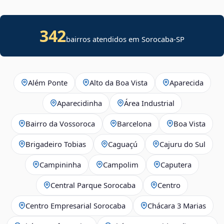
342
bairros atendidos em Sorocaba-SP
Além Ponte
Alto da Boa Vista
Aparecida
Aparecidinha
Área Industrial
Bairro da Vossoroca
Barcelona
Boa Vista
Brigadeiro Tobias
Caguaçú
Cajuru do Sul
Campininha
Campolim
Caputera
Central Parque Sorocaba
Centro
Centro Empresarial Sorocaba
Chácara 3 Marias