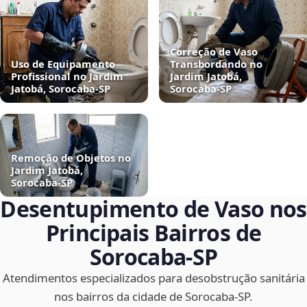
Correção de Vaso
Uso de Equipamento
Transbordando no
Profissional no Jardim
Jardim Jatobá,
Jatobá, Sorocaba‑SP
Sorocaba‑SP
Remoção de Objetos no
Jardim Jatobá,
Sorocaba‑SP
Desentupimento de Vaso nos
Principais Bairros de
Sorocaba‑SP
Atendimentos especializados para desobstrução sanitária
nos bairros da cidade de Sorocaba‑SP.