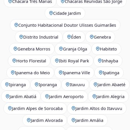
Chácara Três Marias
Chácaras Reunidas São Jorge
Cidade Jardim
Conjunto Habitacional Doutor Ulisses Guimarães
Distrito Industrial
Éden
Genebra
Genebra Morros
Granja Olga
Habiteto
Horto Florestal
Ibiti Royal Park
Inhayba
Ipanema do Meio
Ipanema Ville
Ipatinga
Ipiranga
Iporanga
Itavuvu
Jardim Abaeté
Jardim Abatiá
Jardim Aeroporto
Jardim Alegria
Jardim Alpes de Sorocaba
Jardim Altos do Itavuvu
Jardim Alvorada
Jardim Amália