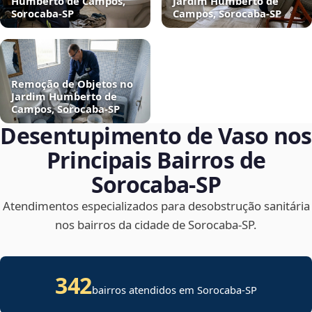
Humberto de Campos,
Jardim Humberto de
Sorocaba‑SP
Campos, Sorocaba‑SP
Remoção de Objetos no
Jardim Humberto de
Campos, Sorocaba‑SP
Desentupimento de Vaso nos
Principais Bairros de
Sorocaba‑SP
Atendimentos especializados para desobstrução sanitária
nos bairros da cidade de Sorocaba‑SP.
342
bairros atendidos em Sorocaba-SP