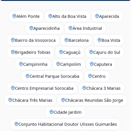
Além Ponte
Alto da Boa Vista
Aparecida
Aparecidinha
Área Industrial
Bairro da Vossoroca
Barcelona
Boa Vista
Brigadeiro Tobias
Caguaçú
Cajuru do Sul
Campininha
Campolim
Caputera
Central Parque Sorocaba
Centro
Centro Empresarial Sorocaba
Chácara 3 Marias
Chácara Três Marias
Chácaras Reunidas São Jorge
Cidade Jardim
Conjunto Habitacional Doutor Ulisses Guimarães