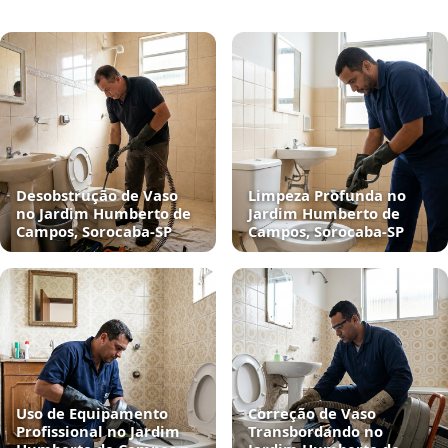
Desobstrução de Vaso
Limpeza Profunda no
no Jardim Humberto de
Jardim Humberto de
Campos, Sorocaba‑SP
Campos, Sorocaba‑SP
Uso de Equipamento
Correção de Vaso
Profissional no Jardim
Transbordando no