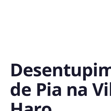
Desentupi
de Pia na Vi
Haro,