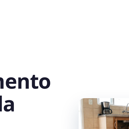
mento
la