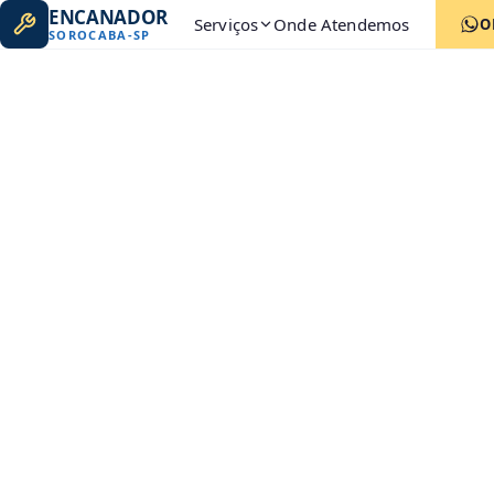
ENCANADOR
Serviços
Onde Atendemos
O
SOROCABA
-
SP