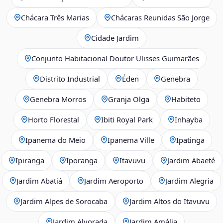
Chácara Três Marias
Chácaras Reunidas São Jorge
Cidade Jardim
Conjunto Habitacional Doutor Ulisses Guimarães
Distrito Industrial
Éden
Genebra
Genebra Morros
Granja Olga
Habiteto
Horto Florestal
Ibiti Royal Park
Inhayba
Ipanema do Meio
Ipanema Ville
Ipatinga
Ipiranga
Iporanga
Itavuvu
Jardim Abaeté
Jardim Abatiá
Jardim Aeroporto
Jardim Alegria
Jardim Alpes de Sorocaba
Jardim Altos do Itavuvu
Jardim Alvorada
Jardim Amália