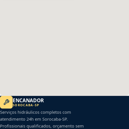
ENCANADOR
SOROCABA
-
SP
Serviços hidráulicos completos com
atendimento 24h em
Sorocaba
-
SP
.
Profissionais qualificados, orçamento sem