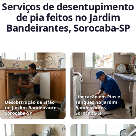
Serviços de desentupimento
de pia feitos no Jardim
Bandeirantes, Sorocaba‑SP
Liberação em Pias e
Desobstrução de Sifão
Tanques no Jardim
no Jardim Bandeirantes,
Bandeirantes,
Sorocaba‑SP
Sorocaba‑SP