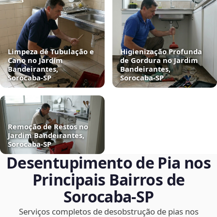
Limpeza de Tubulação e
Higienização Profunda
Cano no Jardim
de Gordura no Jardim
Bandeirantes,
Bandeirantes,
Sorocaba‑SP
Sorocaba‑SP
Remoção de Restos no
Jardim Bandeirantes,
Sorocaba‑SP
Desentupimento de Pia nos
Principais Bairros de
Sorocaba‑SP
Serviços completos de desobstrução de pias nos