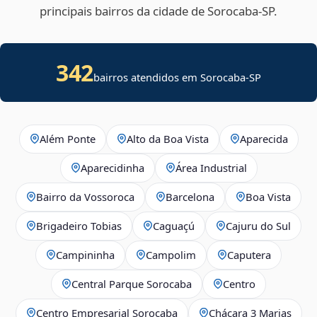
principais bairros da cidade de Sorocaba‑SP.
342
bairros atendidos em Sorocaba-SP
Além Ponte
Alto da Boa Vista
Aparecida
Aparecidinha
Área Industrial
Bairro da Vossoroca
Barcelona
Boa Vista
Brigadeiro Tobias
Caguaçú
Cajuru do Sul
Campininha
Campolim
Caputera
Central Parque Sorocaba
Centro
Centro Empresarial Sorocaba
Chácara 3 Marias