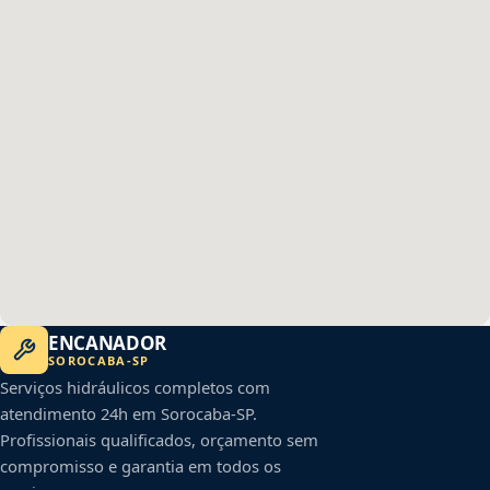
ENCANADOR
SOROCABA
-
SP
Serviços hidráulicos completos com
atendimento 24h em
Sorocaba
-
SP
.
Profissionais qualificados, orçamento sem
compromisso e garantia em todos os