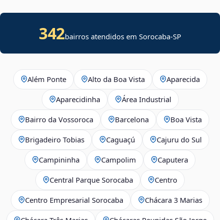
342
bairros atendidos em Sorocaba-SP
Além Ponte
Alto da Boa Vista
Aparecida
Aparecidinha
Área Industrial
Bairro da Vossoroca
Barcelona
Boa Vista
Brigadeiro Tobias
Caguaçú
Cajuru do Sul
Campininha
Campolim
Caputera
Central Parque Sorocaba
Centro
Centro Empresarial Sorocaba
Chácara 3 Marias
Chácara Três Marias
Chácaras Reunidas São Jorge