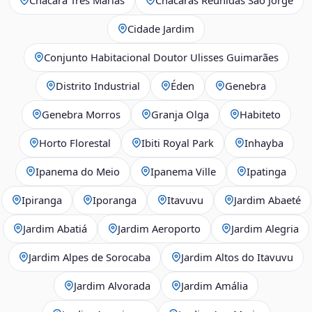
Cidade Jardim
Conjunto Habitacional Doutor Ulisses Guimarães
Distrito Industrial
Éden
Genebra
Genebra Morros
Granja Olga
Habiteto
Horto Florestal
Ibiti Royal Park
Inhayba
Ipanema do Meio
Ipanema Ville
Ipatinga
Ipiranga
Iporanga
Itavuvu
Jardim Abaeté
Jardim Abatiá
Jardim Aeroporto
Jardim Alegria
Jardim Alpes de Sorocaba
Jardim Altos do Itavuvu
Jardim Alvorada
Jardim Amália