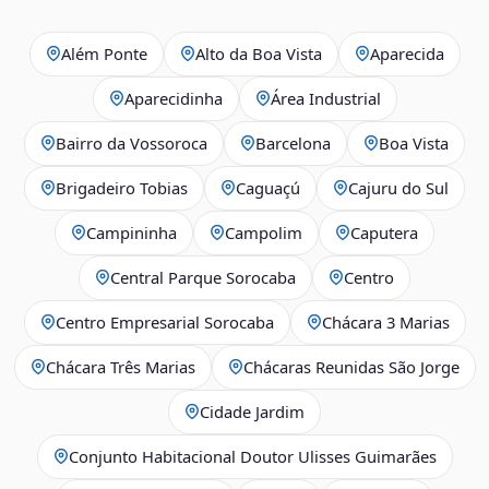
Além Ponte
Alto da Boa Vista
Aparecida
Aparecidinha
Área Industrial
Bairro da Vossoroca
Barcelona
Boa Vista
Brigadeiro Tobias
Caguaçú
Cajuru do Sul
Campininha
Campolim
Caputera
Central Parque Sorocaba
Centro
Centro Empresarial Sorocaba
Chácara 3 Marias
Chácara Três Marias
Chácaras Reunidas São Jorge
Cidade Jardim
Conjunto Habitacional Doutor Ulisses Guimarães