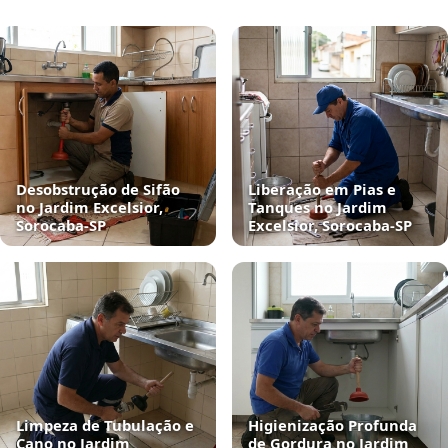
Desobstrução de Sifão
Liberação em Pias e
no Jardim Excelsior,
Tanques no Jardim
Sorocaba‑SP
Excelsior, Sorocaba‑SP
Limpeza de Tubulação e
Higienização Profunda
Cano no Jardim
de Gordura no Jardim