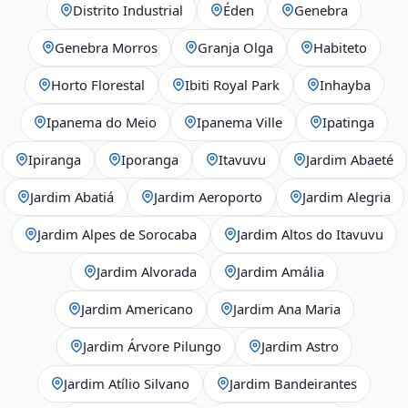
Distrito Industrial
Éden
Genebra
Genebra Morros
Granja Olga
Habiteto
Horto Florestal
Ibiti Royal Park
Inhayba
Ipanema do Meio
Ipanema Ville
Ipatinga
Ipiranga
Iporanga
Itavuvu
Jardim Abaeté
Jardim Abatiá
Jardim Aeroporto
Jardim Alegria
Jardim Alpes de Sorocaba
Jardim Altos do Itavuvu
Jardim Alvorada
Jardim Amália
Jardim Americano
Jardim Ana Maria
Jardim Árvore Pilungo
Jardim Astro
Jardim Atílio Silvano
Jardim Bandeirantes