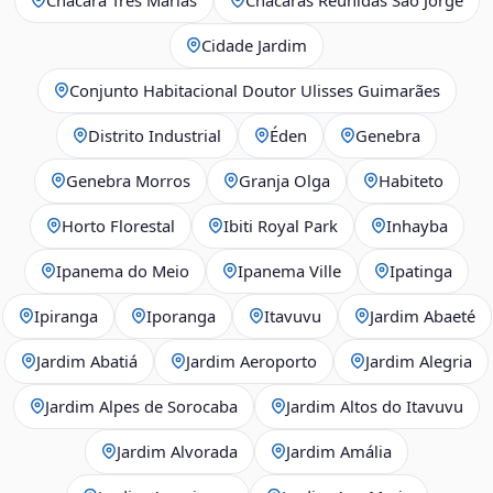
Cidade Jardim
Conjunto Habitacional Doutor Ulisses Guimarães
Distrito Industrial
Éden
Genebra
Genebra Morros
Granja Olga
Habiteto
Horto Florestal
Ibiti Royal Park
Inhayba
Ipanema do Meio
Ipanema Ville
Ipatinga
Ipiranga
Iporanga
Itavuvu
Jardim Abaeté
Jardim Abatiá
Jardim Aeroporto
Jardim Alegria
Jardim Alpes de Sorocaba
Jardim Altos do Itavuvu
Jardim Alvorada
Jardim Amália