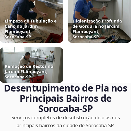
Limpeza de Tubulação e
Higienização Profunda
Cano no Jardim
de Gordura no Jardim
Flamboyant,
Flamboyant,
Sorocaba‑SP
Sorocaba‑SP
Remoção de Restos no
Jardim Flamboyant,
Sorocaba‑SP
Desentupimento de Pia nos
Principais Bairros de
Sorocaba‑SP
Serviços completos de desobstrução de pias nos
principais bairros da cidade de Sorocaba‑SP.