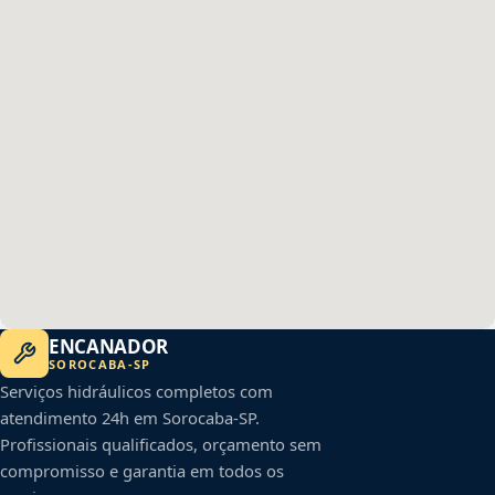
ENCANADOR
SOROCABA
-
SP
Serviços hidráulicos completos com
atendimento 24h em
Sorocaba
-
SP
.
Profissionais qualificados, orçamento sem
compromisso e garantia em todos os