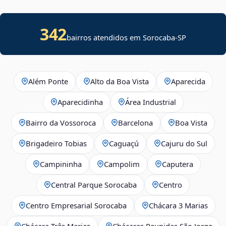
342
bairros atendidos em Sorocaba-SP
Além Ponte
Alto da Boa Vista
Aparecida
Aparecidinha
Área Industrial
Bairro da Vossoroca
Barcelona
Boa Vista
Brigadeiro Tobias
Caguaçú
Cajuru do Sul
Campininha
Campolim
Caputera
Central Parque Sorocaba
Centro
Centro Empresarial Sorocaba
Chácara 3 Marias
Chácara Três Marias
Chácaras Reunidas São Jorge