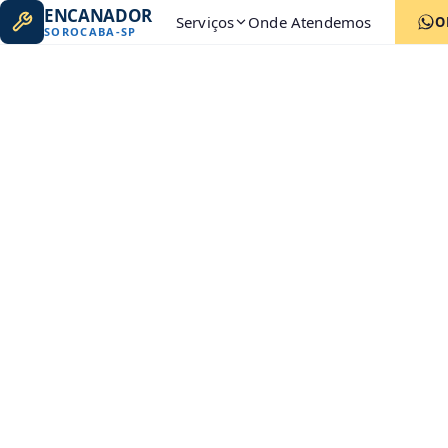
ENCANADOR
Serviços
Onde Atendemos
O
SOROCABA
-
SP