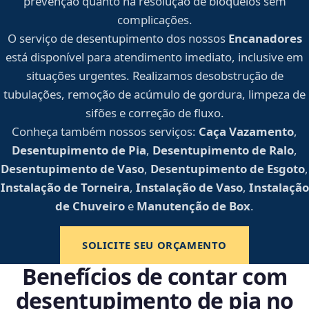
prevenção quanto na resolução de bloqueios sem
complicações.
O serviço de desentupimento dos nossos
Encanadores
está disponível para atendimento imediato, inclusive em
situações urgentes. Realizamos desobstrução de
tubulações, remoção de acúmulo de gordura, limpeza de
sifões e correção de fluxo.
Conheça também nossos serviços:
Caça Vazamento
,
Desentupimento de Pia
,
Desentupimento de Ralo
,
Desentupimento de Vaso
,
Desentupimento de Esgoto
,
Instalação de Torneira
,
Instalação de Vaso
,
Instalação
de Chuveiro
e
Manutenção de Box
.
SOLICITE SEU ORÇAMENTO
Benefícios de contar com
desentupimento de pia no