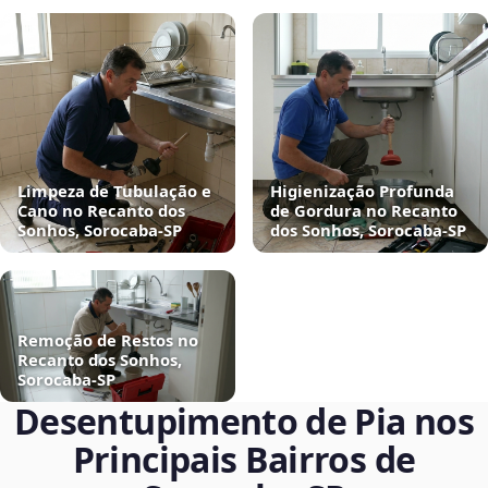
Limpeza de Tubulação e
Higienização Profunda
Cano no Recanto dos
de Gordura no Recanto
Sonhos, Sorocaba‑SP
dos Sonhos, Sorocaba‑SP
Remoção de Restos no
Recanto dos Sonhos,
Sorocaba‑SP
Desentupimento de Pia nos
Principais Bairros de