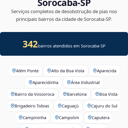
Sorocaba‑SP
Serviços completos de desobstrução de pias nos
principais bairros da cidade de Sorocaba‑SP.
342
bairros atendidos em Sorocaba-SP
Além Ponte
Alto da Boa Vista
Aparecida
Aparecidinha
Área Industrial
Bairro da Vossoroca
Barcelona
Boa Vista
Brigadeiro Tobias
Caguaçú
Cajuru do Sul
Campininha
Campolim
Caputera