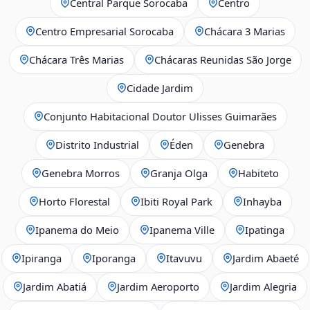
Central Parque Sorocaba
Centro
Centro Empresarial Sorocaba
Chácara 3 Marias
Chácara Três Marias
Chácaras Reunidas São Jorge
Cidade Jardim
Conjunto Habitacional Doutor Ulisses Guimarães
Distrito Industrial
Éden
Genebra
Genebra Morros
Granja Olga
Habiteto
Horto Florestal
Ibiti Royal Park
Inhayba
Ipanema do Meio
Ipanema Ville
Ipatinga
Ipiranga
Iporanga
Itavuvu
Jardim Abaeté
Jardim Abatiá
Jardim Aeroporto
Jardim Alegria