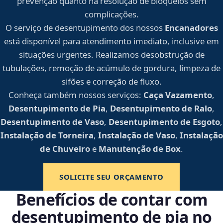
prevenção quanto na resolução de bloqueios sem
complicações.
O serviço de desentupimento dos nossos
Encanadores
está disponível para atendimento imediato, inclusive em
situações urgentes. Realizamos desobstrução de
tubulações, remoção de acúmulo de gordura, limpeza de
sifões e correção de fluxo.
Conheça também nossos serviços:
Caça Vazamento
,
Desentupimento de Pia
,
Desentupimento de Ralo
,
Desentupimento de Vaso
,
Desentupimento de Esgoto
,
Instalação de Torneira
,
Instalação de Vaso
,
Instalação
de Chuveiro
e
Manutenção de Box
.
SOLICITE SEU ORÇAMENTO
Benefícios de contar com
desentupimento de pia no