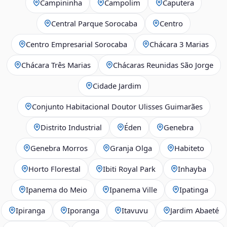
Campininha
Campolim
Caputera
Central Parque Sorocaba
Centro
Centro Empresarial Sorocaba
Chácara 3 Marias
Chácara Três Marias
Chácaras Reunidas São Jorge
Cidade Jardim
Conjunto Habitacional Doutor Ulisses Guimarães
Distrito Industrial
Éden
Genebra
Genebra Morros
Granja Olga
Habiteto
Horto Florestal
Ibiti Royal Park
Inhayba
Ipanema do Meio
Ipanema Ville
Ipatinga
Ipiranga
Iporanga
Itavuvu
Jardim Abaeté