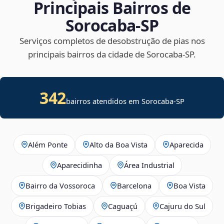
Principais Bairros de
Sorocaba‑SP
Serviços completos de desobstrução de pias nos
principais bairros da cidade de Sorocaba‑SP.
342
bairros atendidos em Sorocaba-SP
Além Ponte
Alto da Boa Vista
Aparecida
Aparecidinha
Área Industrial
Bairro da Vossoroca
Barcelona
Boa Vista
Brigadeiro Tobias
Caguaçú
Cajuru do Sul