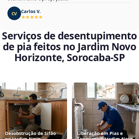
Carlos V.
CV
Serviços de desentupimento
de pia feitos no Jardim Novo
Horizonte, Sorocaba‑SP
Desobstrução de Sifão
Liberação em Pias e
no Jardim Novo
Tanques no Jardim Novo