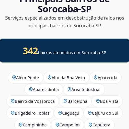
Sorocaba‑SP
Serviços especializados em desobstrução de ralos nos
principais bairros de Sorocaba‑SP.
342
bairros atendidos em Sorocaba-SP
Além Ponte
Alto da Boa Vista
Aparecida
Aparecidinha
Área Industrial
Bairro da Vossoroca
Barcelona
Boa Vista
Brigadeiro Tobias
Caguaçú
Cajuru do Sul
Campininha
Campolim
Caputera