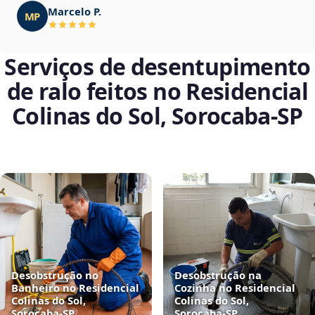
Marcelo P.
MP
Serviços de desentupimento
de ralo feitos no Residencial
Colinas do Sol, Sorocaba‑SP
Desobstrução no
Desobstrução na
Banheiro no Residencial
Cozinha no Residencial
Colinas do Sol,
Colinas do Sol,
Sorocaba‑SP
Sorocaba‑SP