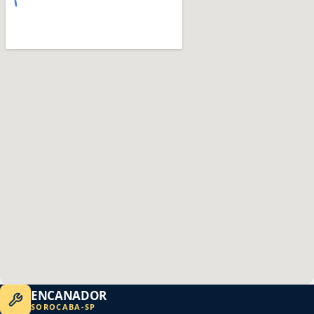
ENCANADOR
SOROCABA
-
SP