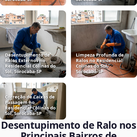
Desentupimento de
Limpeza Profunda de
Ralos Externos no
Ralos no Residencial
Residencial Colinas do
Colinas do Sol,
Sol, Sorocaba‑SP
Sorocaba‑SP
Correção de Caixas de
Passagem no
Residencial Colinas do
Sol, Sorocaba‑SP
Desentupimento de Ralo nos
Principais Bairros de