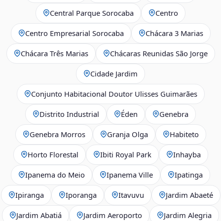
Central Parque Sorocaba
Centro
Centro Empresarial Sorocaba
Chácara 3 Marias
Chácara Três Marias
Chácaras Reunidas São Jorge
Cidade Jardim
Conjunto Habitacional Doutor Ulisses Guimarães
Distrito Industrial
Éden
Genebra
Genebra Morros
Granja Olga
Habiteto
Horto Florestal
Ibiti Royal Park
Inhayba
Ipanema do Meio
Ipanema Ville
Ipatinga
Ipiranga
Iporanga
Itavuvu
Jardim Abaeté
Jardim Abatiá
Jardim Aeroporto
Jardim Alegria