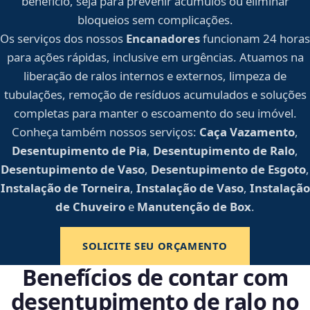
benefício, seja para prevenir acúmulos ou eliminar
bloqueios sem complicações.
Os serviços dos nossos
Encanadores
funcionam 24 horas
para ações rápidas, inclusive em urgências. Atuamos na
liberação de ralos internos e externos, limpeza de
tubulações, remoção de resíduos acumulados e soluções
completas para manter o escoamento do seu imóvel.
Conheça também nossos serviços:
Caça Vazamento
,
Desentupimento de Pia
,
Desentupimento de Ralo
,
Desentupimento de Vaso
,
Desentupimento de Esgoto
,
Instalação de Torneira
,
Instalação de Vaso
,
Instalação
de Chuveiro
e
Manutenção de Box
.
SOLICITE SEU ORÇAMENTO
Benefícios de contar com
desentupimento de ralo no