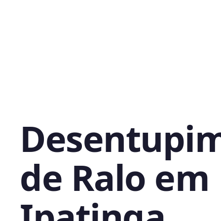
Desentupi
de Ralo em
Ipatinga,