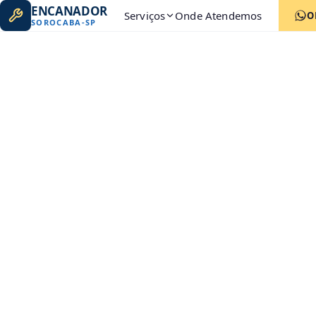
ENCANADOR
Serviços
Onde Atendemos
O
SOROCABA
-
SP