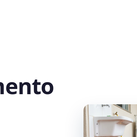
mento