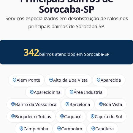
Sorocaba‑SP
Serviços especializados em desobstrução de ralos nos
principais bairros de Sorocaba‑SP.
342
bairros atendidos em Sorocaba-SP
Além Ponte
Alto da Boa Vista
Aparecida
Aparecidinha
Área Industrial
Bairro da Vossoroca
Barcelona
Boa Vista
Brigadeiro Tobias
Caguaçú
Cajuru do Sul
Campininha
Campolim
Caputera