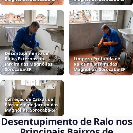
Desentupimento de
Ralos Externos no
Limpeza Profunda de
Jardim das Magnólias,
Ralos no Jardim das
Sorocaba‑SP
Magnólias, Sorocaba‑SP
Correção de Caixas de
Passagem no Jardim das
Magnólias, Sorocaba‑SP
Desentupimento de Ralo nos
Principais Bairros de