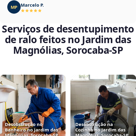
Marcelo P.
MP
Serviços de desentupimento
de ralo feitos no Jardim das
Magnólias, Sorocaba‑SP
Desobstrução no
Desobstrução na
Banheiro no Jardim das
Cozinha no Jardim das
Magnólias, Sorocaba‑SP
Magnólias, Sorocaba‑SP