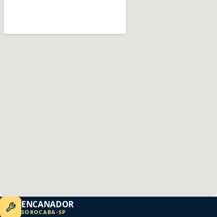
ENCANADOR
SOROCABA
-
SP