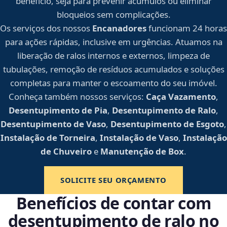
benefício, seja para prevenir acúmulos ou eliminar
bloqueios sem complicações.
Os serviços dos nossos
Encanadores
funcionam 24 horas
para ações rápidas, inclusive em urgências. Atuamos na
liberação de ralos internos e externos, limpeza de
tubulações, remoção de resíduos acumulados e soluções
completas para manter o escoamento do seu imóvel.
Conheça também nossos serviços:
Caça Vazamento
,
Desentupimento de Pia
,
Desentupimento de Ralo
,
Desentupimento de Vaso
,
Desentupimento de Esgoto
,
Instalação de Torneira
,
Instalação de Vaso
,
Instalação
de Chuveiro
e
Manutenção de Box
.
SOLICITE SEU ORÇAMENTO
Benefícios de contar com
desentupimento de ralo no