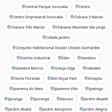
Central Parque Sorocaba
Centro
Centro Empresarial Sorocaba
Chácara 3 Marias
Chácara Três Marias
Chácaras Reunidas São Jorge
Cidade Jardim
Conjunto Habitacional Doutor Ulisses Guimarães
Distrito Industrial
Éden
Genebra
Genebra Morros
Granja Olga
Habiteto
Horto Florestal
Ibiti Royal Park
Inhayba
Ipanema do Meio
Ipanema Ville
Ipatinga
Ipiranga
Iporanga
Itavuvu
Jardim Abaeté
Jardim Abatiá
Jardim Aeroporto
Jardim Alegria